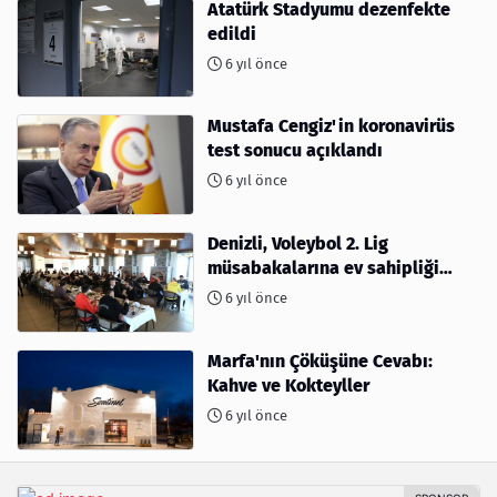
Atatürk Stadyumu dezenfekte
edildi
6 yıl önce
Mustafa Cengiz'in koronavirüs
test sonucu açıklandı
6 yıl önce
Denizli, Voleybol 2. Lig
müsabakalarına ev sahipliği
yapıyor
6 yıl önce
Marfa'nın Çöküşüne Cevabı:
Kahve ve Kokteyller
6 yıl önce