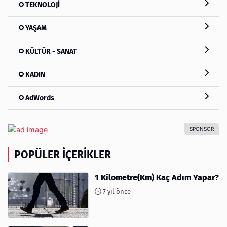
TEKNOLOJİ
YAŞAM
KÜLTÜR - SANAT
KADIN
AdWords
POPÜLER İÇERIKLER
1 Kilometre(Km) Kaç Adım Yapar?
7 yıl önce