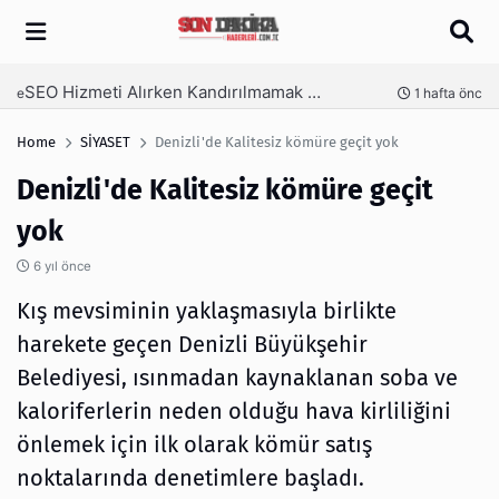
Arama
SEO Hizmeti Alırken Kandırılmamak İçin Bilinmesi Gerekenler
nce
1 hafta önce
Home
SİYASET
Denizli'de Kalitesiz kömüre geçit yok
Denizli'de Kalitesiz kömüre geçit
yok
6 yıl önce
Kış mevsiminin yaklaşmasıyla birlikte
harekete geçen Denizli Büyükşehir
Belediyesi, ısınmadan kaynaklanan soba ve
kaloriferlerin neden olduğu hava kirliliğini
önlemek için ilk olarak kömür satış
noktalarında denetimlere başladı.