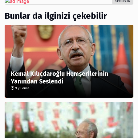
Bunlar da ilginizi çekebilir
Kemal Kılıçdaroğlu Hemşerilerinin
Yanından Seslendi
9 yıl önce