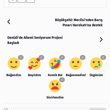
Büyükşehir Meclisi'nden Barış
Pınarı Harekatı'na destek
Denizli'de Ailemi Seviyorum Projesi
Başladı
Beğendim
Bayıldım
Komik Bu!
Beğenmedim!
Üzgünüm
Sinirlendim