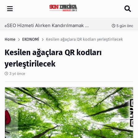
Arama
SEO Hizmeti Alırken Kandırılmamak İçin Bilinmesi Gerekenler
nce
5 gün önce
Home
EKONOMİ
Kesilen ağaçlara QR kodları yerleştirilecek
Kesilen ağaçlara QR kodları
yerleştirilecek
3 yıl önce