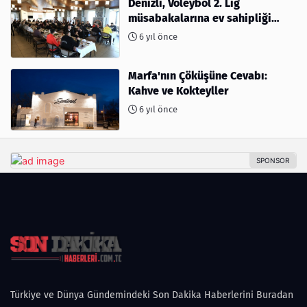
Denizli, Voleybol 2. Lig
müsabakalarına ev sahipliği
yapıyor
6 yıl önce
Marfa'nın Çöküşüne Cevabı:
Kahve ve Kokteyller
6 yıl önce
Türkiye ve Dünya Gündemindeki Son Dakika Haberlerini Buradan