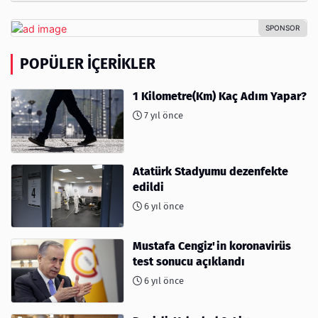
POPÜLER İÇERIKLER
1 Kilometre(Km) Kaç Adım Yapar?
7 yıl önce
Atatürk Stadyumu dezenfekte
edildi
6 yıl önce
Mustafa Cengiz'in koronavirüs
test sonucu açıklandı
6 yıl önce