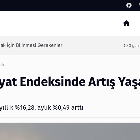
Arama
İzmir Tente ve İzmir Pergola Sistemleri ile Açık Alanlarınızı Dört Mevsim Kullanın
6 gün
ndı
iyat Endeksinde Artış Ya
ıllık %16,28, aylık %0,49 arttı