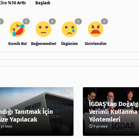
iro %10 Arttı
Başladı
Komik Bu!
Beğenmedim!
Üzgünüm
Sinirlendim
İGDAŞ'tan Doğalg
ndığı Tanıtmak İçin
Verimli Kullanma
ze Yapılacak
Yöntemleri
yıl önce
9 yıl önce