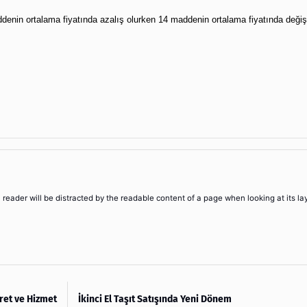
in ortalama fiyatında azalış olurken 14 maddenin ortalama fiyatında değiş
 a reader will be distracted by the readable content of a page when looking at its la
aret ve Hizmet
İkinci El Taşıt Satışında Yeni Dönem