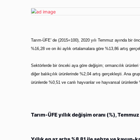
Tarım-ÜFE' de (2015=100), 2020 yılı Temmuz ayında bir öncek
%16,28 ve on iki aylık ortalamalara göre %13,86 artış gerçek
Sektörlerde bir önceki aya göre değişim; ormancılık ürünleri v
diğer balıkçılık ürünlerinde %2,04 artış gerçekleşti. Ana grupl
ürünlerde %0,51 ve canlı hayvanlar ve hayvansal ürünlerde %
Tarım-ÜFE yıllık değişim oranı (%), Temmu
Yıllık en az artış %8,81 ile sebze ve kavun-