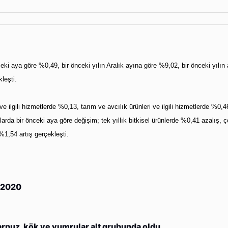
i aya göre %0,49, bir önceki yılın Aralık ayına göre %9,02, bir önceki yılın
leşti.
e ilgili hizmetlerde %0,13, tarım ve avcılık ürünleri ve ilgili hizmetlerde %0,4
arda bir önceki aya göre değişim; tek yıllık bitkisel ürünlerde %0,41 azalış, ço
1,54 artış gerçekleşti.
z 2020
karpuz, kök ve yumrular alt grubunda oldu