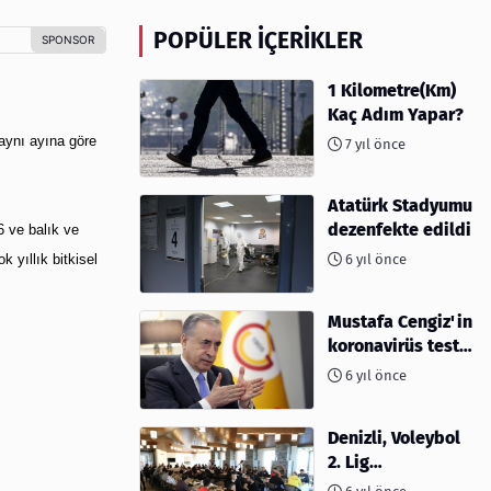
POPÜLER İÇERIKLER
1 Kilometre(Km)
Kaç Adım Yapar?
 aynı ayına göre
7 yıl önce
Atatürk Stadyumu
dezenfekte edildi
6 ve balık ve
k yıllık bitkisel
6 yıl önce
Mustafa Cengiz'in
koronavirüs test
sonucu açıklandı
6 yıl önce
Denizli, Voleybol
2. Lig
müsabakalarına