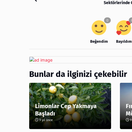
Sektörlerinde C
Beğendim
Bayıldım
Bunlar da ilginizi çekebilir
Limonlar Cep Yakmaya
Fı
Başladı
Mü
9 yıl önce
9 