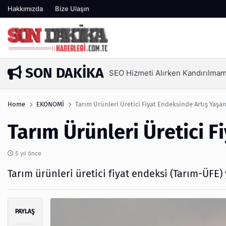
Hakkımızda
Bize Ulaşın
SON DAKIKA
3 gün önce
Home
EKONOMİ
Tarım Ürünleri Üretici Fiyat Endeksinde Artış Yaşa
Tarım Ürünleri Üretici F
5 yıl önce
Tarım ürünleri üretici fiyat endeksi (Tarım-ÜFE) y
PAYLAŞ