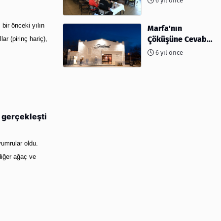
6 yıl önce
ev sahipliği
yapıyor
bir önceki yılın
Marfa'nın
Çöküşüne Cevabı:
r (pirinç hariç),
Kahve ve
6 yıl önce
Kokteyller
 gerçekleşti
yumrular oldu.
diğer ağaç ve