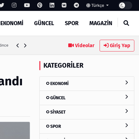
Türkçe
EKONOMİ
GÜNCEL
SPOR
MAGAZİN
Türkiye'de Dijital Ürün Pasaportu Danışmanlık Firmaları
Videolar
Giriş Yap
 önce
KATEGORILER
şandı
EKONOMİ
GÜNCEL
SİYASET
SPOR