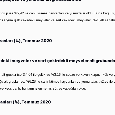
lt grup ise %9,42 ile canlı kümes hayvanları ve yumurtalar oldu. Buna karşılık, 
 ile yumuşak çekirdekli meyveler ve sert çekirdekli meyveler, %20,40 ile tahılla
oranları (%), Temmuz 2020
irdekli meyveler ve sert çekirdekli meyveler alt grubunda
ğer alt gruplar ise %4,04 ile çeltik ve %3,16 ile sebze ve kavun-karpuz, kök ve 
u alt gruplar ise, %6,28 ile canlı kümes hayvanları ve yumurtalar, %2,59 ile 
ve keçi, canlı; bunların işlenmemiş süt ve yapağıları oldu.
oranları (%), Temmuz 2020