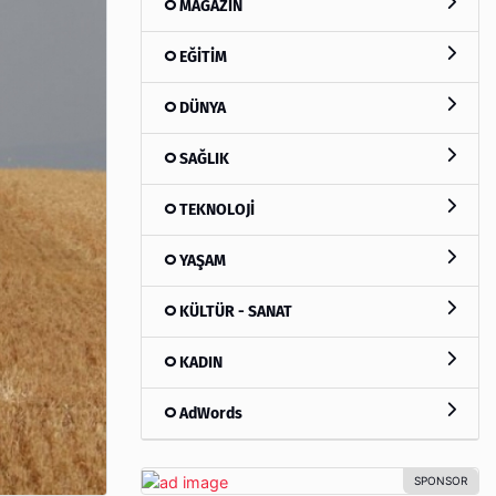
MAGAZİN
EĞİTİM
DÜNYA
SAĞLIK
TEKNOLOJİ
YAŞAM
KÜLTÜR - SANAT
KADIN
AdWords