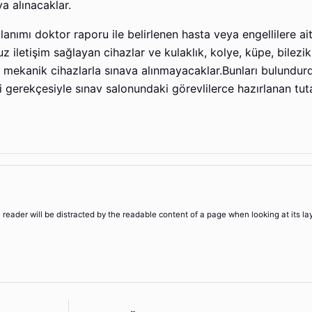
va alınacaklar.
anımı doktor raporu ile belirlenen hasta veya engellilere ait
z iletişim sağlayan cihazlar ve kulaklık, kolye, küpe, bilezi
ya mekanik cihazlarla sınava alınmayacaklar.Bunları bulundur
ali gerekçesiyle sınav salonundaki görevlilerce hazırlanan tu
 a reader will be distracted by the readable content of a page when looking at its la