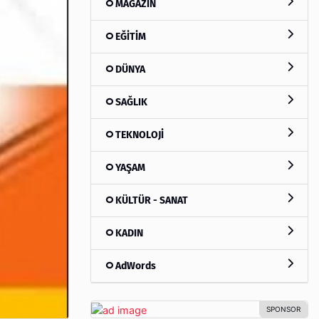
MAGAZİN
EĞİTİM
DÜNYA
SAĞLIK
TEKNOLOJİ
YAŞAM
KÜLTÜR - SANAT
KADIN
AdWords