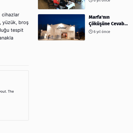
6 yıl önce
ev sahipliği
yapıyor
 cihazlar
Marfa'nın
k, yüzük, broş
Çöküşüne Cevabı:
Kahve ve
duğu tespit
6 yıl önce
Kokteyller
tanakla
yout. The