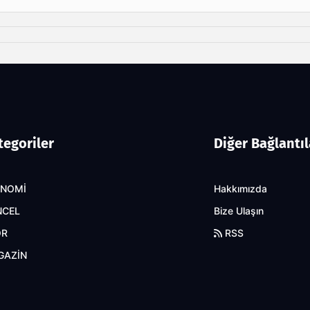
tegoriler
Diğer Bağlantıl
ONOMİ
Hakkımızda
NCEL
Bize Ulaşın
OR
RSS
GAZİN