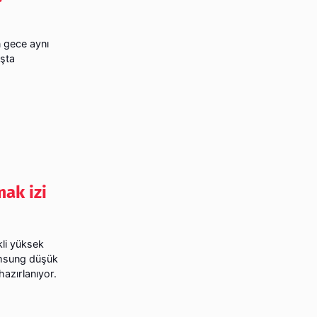
n gece aynı
ışta
ak izi
li yüksek
Samsung düşük
hazırlanıyor.