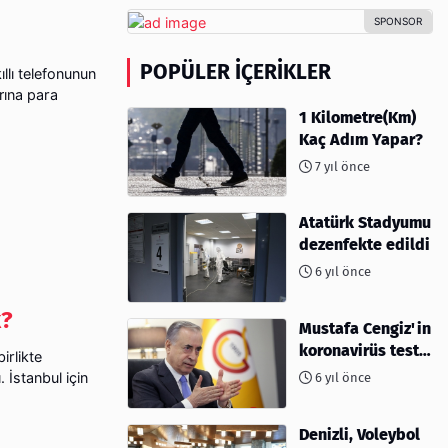
POPÜLER İÇERIKLER
ıllı telefonunun
rına para
1 Kilometre(Km)
Kaç Adım Yapar?
7 yıl önce
Atatürk Stadyumu
dezenfekte edildi
6 yıl önce
k?
Mustafa Cengiz'in
koronavirüs test
irlikte
sonucu açıklandı
 İstanbul için
6 yıl önce
Denizli, Voleybol