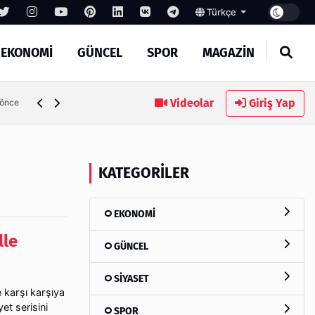
Türkçe
EKONOMİ
GÜNCEL
SPOR
MAGAZİN
Videolar
Giriş Yap
 önce
KATEGORILER
EKONOMİ
lle
GÜNCEL
SİYASET
 karşı karşıya
et serisini
SPOR