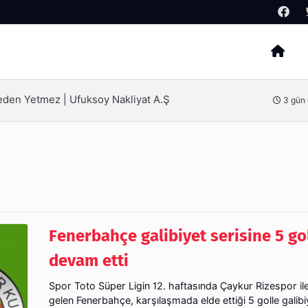
Arama
ak İçin Bilinmesi Gerekenler
4 gün
Fenerbahçe galibiyet serisine 5 go
devam etti
Spor Toto Süper Ligin 12. haftasında Çaykur Rizespor ile
gelen Fenerbahçe, karşılaşmada elde ettiği 5 golle galibiy