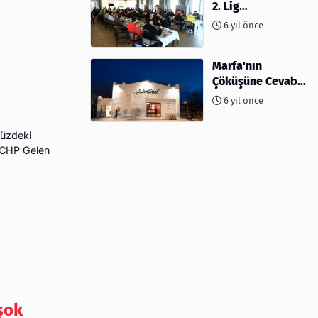
2. Lig
müsabakalarına
6 yıl önce
ev sahipliği
yapıyor
Marfa'nın
Çöküşüne Cevabı:
Kahve ve
6 yıl önce
Kokteyller
müzdeki
a CHP Gelen
şok