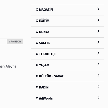
MAGAZİN
EĞİTİM
DÜNYA
SAĞLIK
TEKNOLOJİ
YAŞAM
nan Aleyna
KÜLTÜR - SANAT
KADIN
AdWords