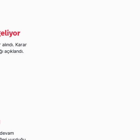
eliyor
 alındı. Karar
ı açıklandı.
u
ı devam
fleri vurduğu