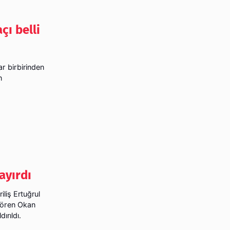
çı belli
ar birbirinden
n
ayırdı
iliş Ertuğrul
gören Okan
ırıldı.