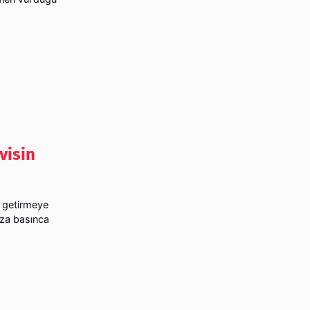
visin
e getirmeye
aza basınca