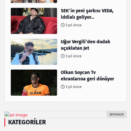
SEK’in yeni şarkısı VEDA,
iddialı geliyor…
3 yıl önce
Uğur Vergili’den dudak
uçuklatan Jet
3 yıl önce
Olkan Soycan Tv
ekranlarına geri dönüyor
3 yıl önce
KATEGORILER