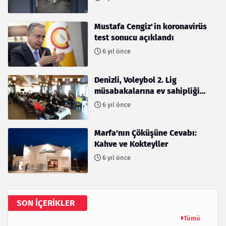
Mustafa Cengiz'in koronavirüs
test sonucu açıklandı
6 yıl önce
Denizli, Voleybol 2. Lig
müsabakalarına ev sahipliği
yapıyor
6 yıl önce
Marfa'nın Çöküşüne Cevabı:
Kahve ve Kokteyller
6 yıl önce
SON İÇERIKLER
Tümü