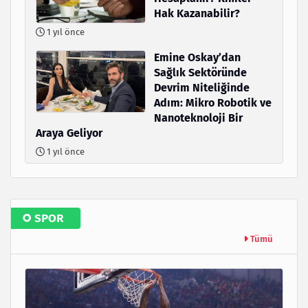
Hak Kazanabilir?
1 yıl önce
Emine Oskay’dan
Sağlık Sektöründe
Devrim Niteliğinde
Adım: Mikro Robotik ve
Nanoteknoloji Bir
Araya Geliyor
1 yıl önce
SPOR
Tümü