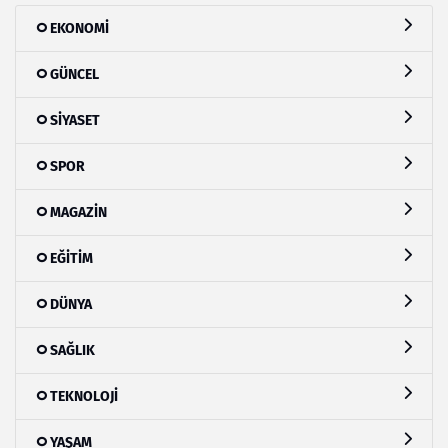
EKONOMİ
GÜNCEL
SİYASET
SPOR
MAGAZİN
EĞİTİM
DÜNYA
SAĞLIK
TEKNOLOJİ
YAŞAM