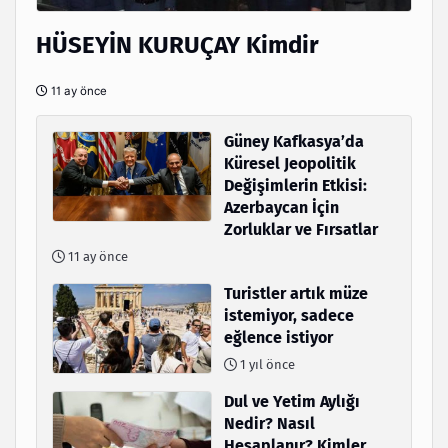
HÜSEYİN KURUÇAY Kimdir
11 ay önce
Güney Kafkasya’da
Küresel Jeopolitik
Değişimlerin Etkisi:
Azerbaycan İçin
Zorluklar ve Fırsatlar
11 ay önce
Turistler artık müze
istemiyor, sadece
eğlence istiyor
1 yıl önce
Dul ve Yetim Aylığı
Nedir? Nasıl
Hesaplanır? Kimler