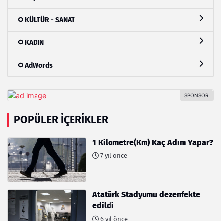
KÜLTÜR - SANAT
KADIN
AdWords
POPÜLER İÇERIKLER
1 Kilometre(Km) Kaç Adım Yapar?
7 yıl önce
Atatürk Stadyumu dezenfekte
edildi
6 yıl önce