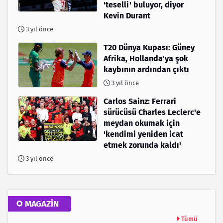
'teselli' buluyor, diyor
Kevin Durant
3 yıl önce
T20 Dünya Kupası: Güney
Afrika, Hollanda'ya şok
kaybının ardından çıktı
3 yıl önce
Carlos Sainz: Ferrari
sürücüsü Charles Leclerc'e
meydan okumak için
'kendimi yeniden icat
etmek zorunda kaldı'
3 yıl önce
MAGAZİN
Tümü