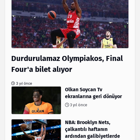
Durdurulamaz Olympiakos, Final
Four'a bilet alıyor
3 yıl önce
Olkan Soycan Tv
ekranlarına geri dönüyor
3 yıl önce
NBA: Brooklyn Nets,
çalkantılı haftanın
ardından galibiyetlerde