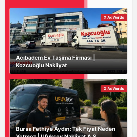
AdWords
Acıbadem Ev Taşıma Firması |
Kozcuoğlu Nakliyat
AdWords
Bursa Fethiye Aydın: Tek Fiyat Neden
Yetmez | Ufuksoy Nakliyat A.Ş