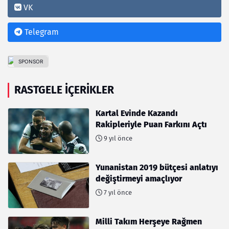
VK
Telegram
RASTGELE İÇERIKLER
Kartal Evinde Kazandı
Rakipleriyle Puan Farkını Açtı
9 yıl önce
Yunanistan 2019 bütçesi anlatıyı
değiştirmeyi amaçlıyor
7 yıl önce
Milli Takım Herşeye Rağmen