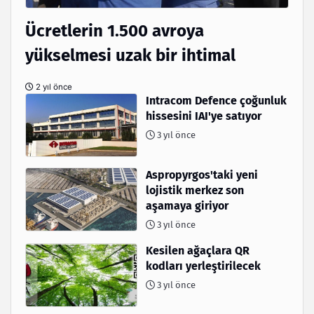
Ücretlerin 1.500 avroya
yükselmesi uzak bir ihtimal
2 yıl önce
Intracom Defence çoğunluk
hissesini IAI'ye satıyor
3 yıl önce
Aspropyrgos'taki yeni
lojistik merkez son
aşamaya giriyor
3 yıl önce
Kesilen ağaçlara QR
kodları yerleştirilecek
3 yıl önce