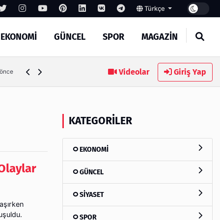
Türkçe
EKONOMİ
GÜNCEL
SPOR
MAGAZİN
Videolar
Giriş Yap
 önce
KATEGORILER
EKONOMİ
Olaylar
GÜNCEL
SİYASET
laşırken
uşuldu.
SPOR