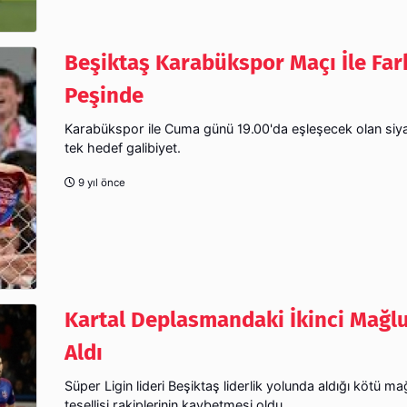
Beşiktaş Karabükspor Maçı İle Fa
Peşinde
Karabükspor ile Cuma günü 19.00'da eşleşecek olan siya
tek hedef galibiyet.
9 yıl önce
Kartal Deplasmandaki İkinci Mağlu
Aldı
Süper Ligin lideri Beşiktaş liderlik yolunda aldığı kötü ma
tesellisi rakiplerinin kaybetmesi oldu.