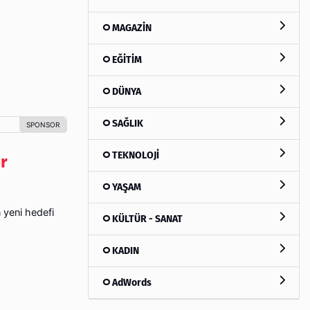
MAGAZİN
EĞİTİM
DÜNYA
SAĞLIK
TEKNOLOJİ
r
YAŞAM
n yeni hedefi
KÜLTÜR - SANAT
KADIN
AdWords