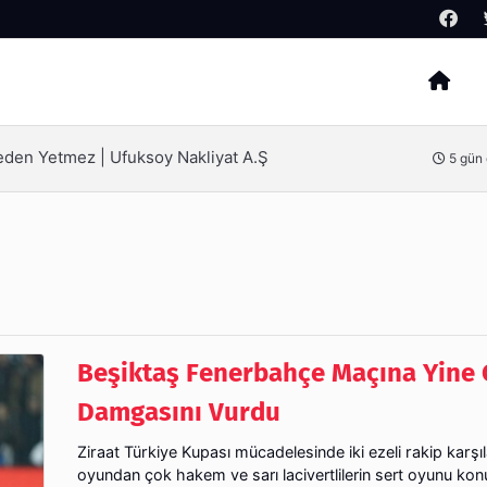
Arama
ak İçin Bilinmesi Gerekenler
6 gün
Beşiktaş Fenerbahçe Maçına Yine 
Damgasını Vurdu
Ziraat Türkiye Kupası mücadelesinde iki ezeli rakip karşı
oyundan çok hakem ve sarı lacivertlilerin sert oyunu kon