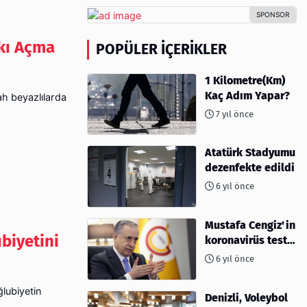
rkı Açma
POPÜLER İÇERIKLER
1 Kilometre(Km)
Kaç Adım Yapar?
h beyazlılarda
7 yıl önce
Atatürk Stadyumu
dezenfekte edildi
6 yıl önce
Mustafa Cengiz'in
biyetini
koronavirüs test
sonucu açıklandı
6 yıl önce
ğlubiyetin
Denizli, Voleybol