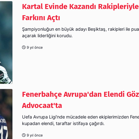
Kartal Evinde Kazandı Rakipleriyl
Farkını Açtı
Şampiyonluğun en büyük adayı Beşiktaş, rakipleri ile pua
açarak liderliğini korudu.
9 yıl önce
Fenerbahçe Avrupa'dan Elendi Göz
Advocaat'ta
Uefa Avrupa Ligi'nde mücadele eden ekiplerimizden Fe
kupadan elendi, taraftar istifaya çağırdı.
9 yıl önce