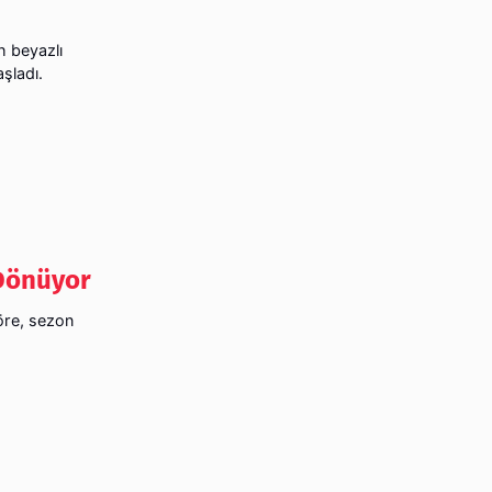
h beyazlı
şladı.
 Dönüyor
öre, sezon