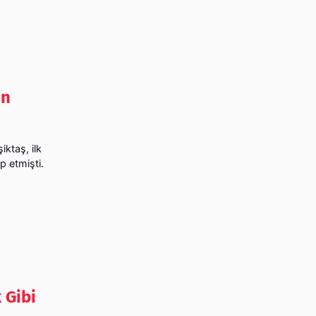
in
ktaş, ilk
p etmişti.
 Gibi