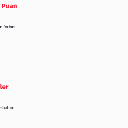
e Puan
n farkını
ler
nerbahçe