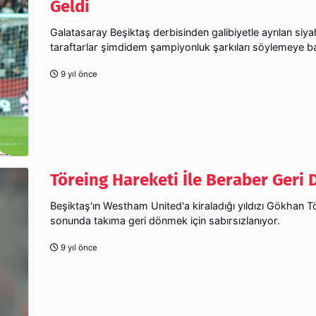
Geldi
Galatasaray Beşiktaş derbisinden galibiyetle ayrılan siya
taraftarlar şimdidem şampiyonluk şarkıları söylemeye ba
9 yıl önce
Töreing Hareketi İle Beraber Geri
Beşiktaş'ın Westham United'a kiraladığı yıldızı Gökhan T
sonunda takıma geri dönmek için sabırsızlanıyor.
9 yıl önce