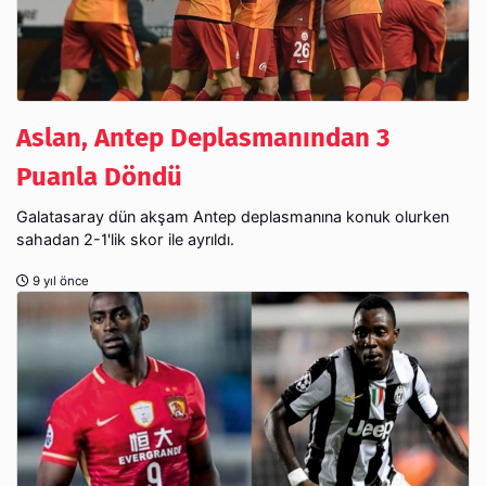
Aslan, Antep Deplasmanından 3
Puanla Döndü
Galatasaray dün akşam Antep deplasmanına konuk olurken
sahadan 2-1'lik skor ile ayrıldı.
9 yıl önce