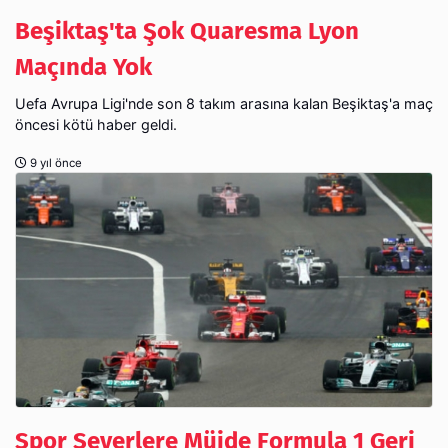
Beşiktaş'ta Şok Quaresma Lyon
Maçında Yok
Uefa Avrupa Ligi'nde son 8 takım arasına kalan Beşiktaş'a maç
öncesi kötü haber geldi.
9 yıl önce
Spor Severlere Müjde Formula 1 Geri