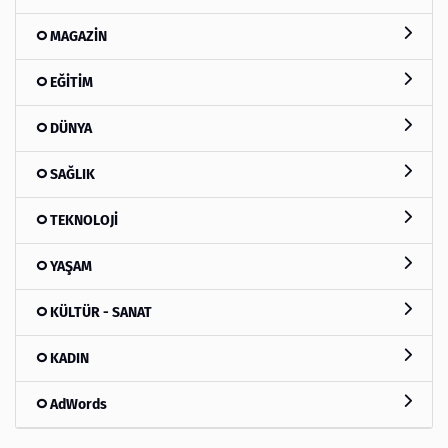
MAGAZİN
EĞİTİM
DÜNYA
SAĞLIK
TEKNOLOJİ
YAŞAM
KÜLTÜR - SANAT
KADIN
AdWords