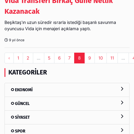
Vida Transferi Birkaç Güne Netlik
Kazanacak
Beşiktaş'ın uzun süredir ısrarla istediği başarılı savunma
oyuncusu Vida için menajeri açıklama yaptı.
9 yıl önce
‹
1
2
...
5
6
7
8
9
10
11
...
KATEGORILER
EKONOMİ
GÜNCEL
SİYASET
SPOR