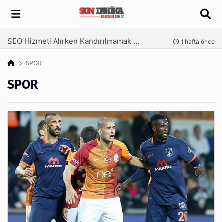
Arama
SEO Hizmeti Alırken Kandırılmamak İçin Bilinmesi Gerekenler
nce
1 hafta önce
SPOR
SPOR