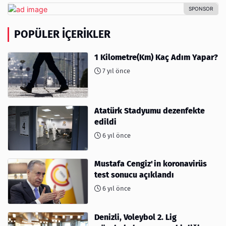
POPÜLER İÇERIKLER
1 Kilometre(Km) Kaç Adım Yapar?
7 yıl önce
Atatürk Stadyumu dezenfekte
edildi
6 yıl önce
Mustafa Cengiz'in koronavirüs
test sonucu açıklandı
6 yıl önce
Denizli, Voleybol 2. Lig