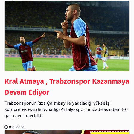
Kral Atmaya , Trabzonspor Kazanmaya
Devam Ediyor
Trabzonspor'un Rıza Çalımbay ile yakaladığı yükselişi
sürdürerek evinde oynadığı Antalyaspor mücadelesinden 3-0
galip ayrılmayı bildi.
8 yıl önce