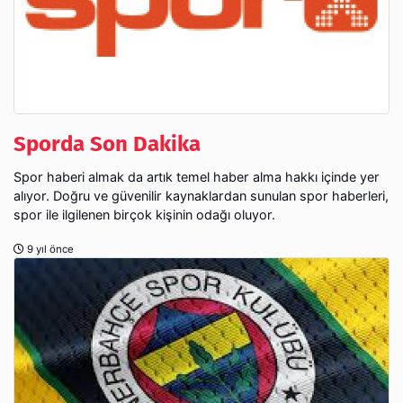
Sporda Son Dakika
Spor haberi almak da artık temel haber alma hakkı içinde yer
alıyor. Doğru ve güvenilir kaynaklardan sunulan spor haberleri,
spor ile ilgilenen birçok kişinin odağı oluyor.
9 yıl önce