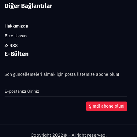
Diğer Bağlantılar
Hakkımızda
Bize Ulaşın
RSS
E-Bülten
Son güncellemeleri almak için posta listemize abone olun!
Şimdi abone olun!
Copyright 2022© - Allright reserved.