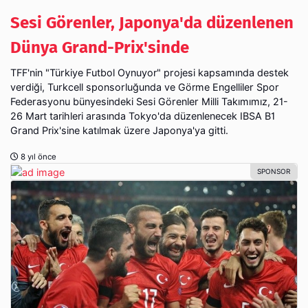
Sesi Görenler, Japonya'da düzenlenen
Dünya Grand-Prix'sinde
TFF'nin "Türkiye Futbol Oynuyor" projesi kapsamında destek
verdiği, Turkcell sponsorluğunda ve Görme Engelliler Spor
Federasyonu bünyesindeki Sesi Görenler Milli Takımımız, 21-
26 Mart tarihleri arasında Tokyo'da düzenlenecek IBSA B1
Grand Prix'sine katılmak üzere Japonya'ya gitti.
8 yıl önce