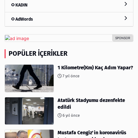
KADIN
AdWords
POPÜLER İÇERIKLER
1 Kilometre(Km) Kaç Adım Yapar?
7 yıl önce
Atatürk Stadyumu dezenfekte
edildi
6 yıl önce
Mustafa Cengiz'in koronavirüs