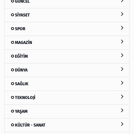
GÜNCEL
SİYASET
SPOR
MAGAZİN
EĞİTİM
DÜNYA
SAĞLIK
TEKNOLOJİ
YAŞAM
KÜLTÜR - SANAT