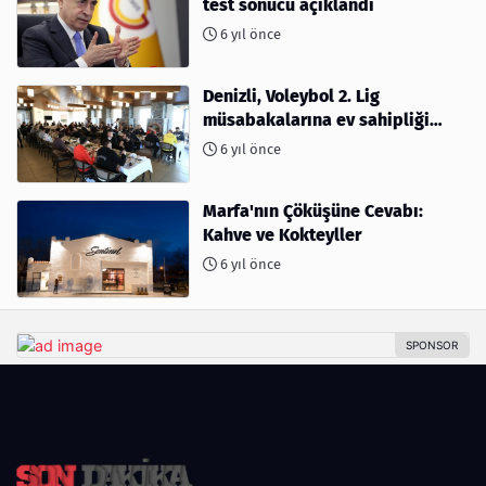
test sonucu açıklandı
6 yıl önce
Denizli, Voleybol 2. Lig
müsabakalarına ev sahipliği
yapıyor
6 yıl önce
Marfa'nın Çöküşüne Cevabı:
Kahve ve Kokteyller
6 yıl önce