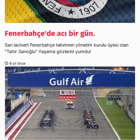
Fenerbahçe'de acı bir gün.
Sarı lacivert Fenerbahçe takımının yönetim kurulu üyesi olan
"Tahir Sarıoğlu" Yaşama gözlerini yumdu!
8 yıl önce