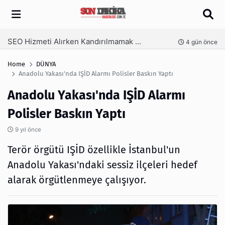
Arama
SEO Hizmeti Alırken Kandırılmamak İçin Bilinmesi Gerekenler
nce
4 gün önce
Home
DÜNYA
Anadolu Yakası'nda IŞİD Alarmı Polisler Baskın Yaptı
Anadolu Yakası'nda IŞİD Alarmı
Polisler Baskın Yaptı
9 yıl önce
Terör örgütü IŞİD özellikle İstanbul'un
Anadolu Yakası'ndaki sessiz ilçeleri hedef
alarak örgütlenmeye çalışıyor.