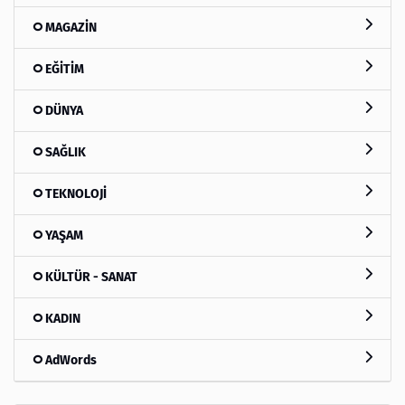
MAGAZİN
EĞİTİM
DÜNYA
SAĞLIK
TEKNOLOJİ
YAŞAM
KÜLTÜR - SANAT
KADIN
AdWords