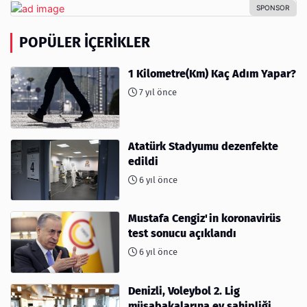
POPÜLER İÇERIKLER
1 Kilometre(Km) Kaç Adım Yapar?
7 yıl önce
Atatürk Stadyumu dezenfekte
edildi
6 yıl önce
Mustafa Cengiz'in koronavirüs
test sonucu açıklandı
6 yıl önce
Denizli, Voleybol 2. Lig
müsabakalarına ev sahipliği