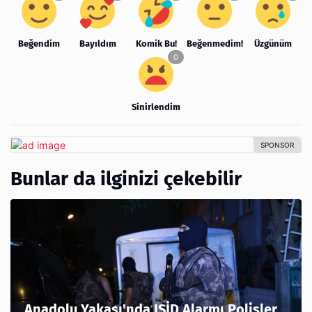
Beğendim
Bayıldım
Komik Bu!
Beğenmedim!
Üzgünüm
Sinirlendim
Bunlar da ilginizi çekebilir
Anadolu Yakası'nda IŞİD Alarmı Polisler