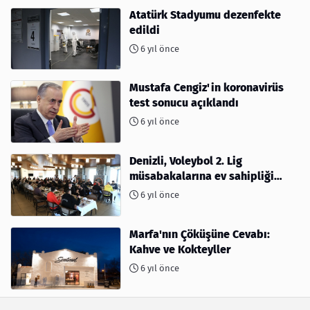
Atatürk Stadyumu dezenfekte
edildi
6 yıl önce
Mustafa Cengiz'in koronavirüs
test sonucu açıklandı
6 yıl önce
Denizli, Voleybol 2. Lig
müsabakalarına ev sahipliği
yapıyor
6 yıl önce
Marfa'nın Çöküşüne Cevabı:
Kahve ve Kokteyller
6 yıl önce