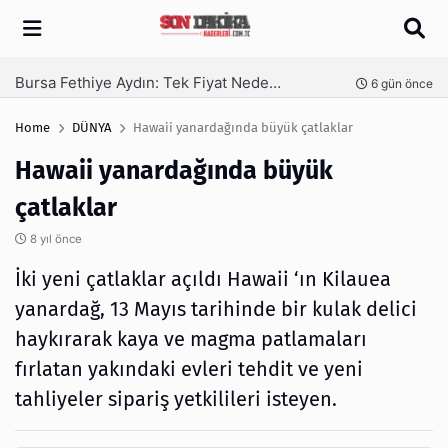
Arama
SEO Hizmeti Alırken Kandırılmamak İçin Bilinmesi Gerekenler
nce
1 hafta önce
Home
DÜNYA
Hawaii yanardağında büyük çatlaklar
Hawaii yanardağında büyük
çatlaklar
8 yıl önce
İki yeni çatlaklar açıldı Hawaii ‘ın Kilauea
yanardağ, 13 Mayıs tarihinde bir kulak delici
haykırarak kaya ve magma patlamaları
fırlatan yakındaki evleri tehdit ve yeni
tahliyeler sipariş yetkilileri isteyen.