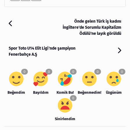
Önde gelen Türk iş kadını
İngiltere'de Sorumlu Kapitalizm
Ödülü'ne layık görüldü
Spor Toto U14 Elit Ligi'nde şampiyon
Fenerbahçe A.Ş
Beğendim
Bayıldım
Komik Bu!
Beğenmedim!
Üzgünüm
Sinirlendim