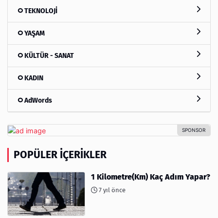
TEKNOLOJİ
YAŞAM
KÜLTÜR - SANAT
KADIN
AdWords
POPÜLER İÇERIKLER
1 Kilometre(Km) Kaç Adım Yapar?
7 yıl önce