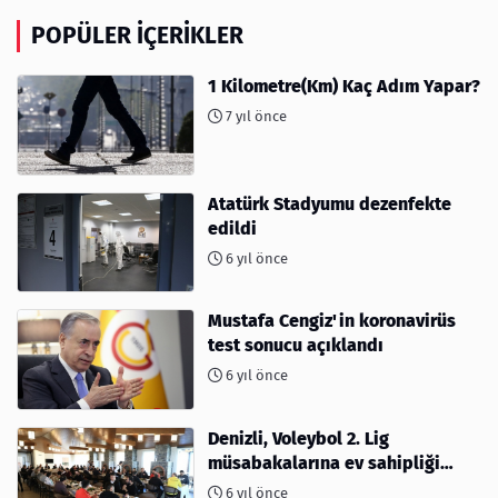
POPÜLER İÇERIKLER
1 Kilometre(Km) Kaç Adım Yapar?
7 yıl önce
Atatürk Stadyumu dezenfekte
edildi
6 yıl önce
Mustafa Cengiz'in koronavirüs
test sonucu açıklandı
6 yıl önce
Denizli, Voleybol 2. Lig
müsabakalarına ev sahipliği
yapıyor
6 yıl önce