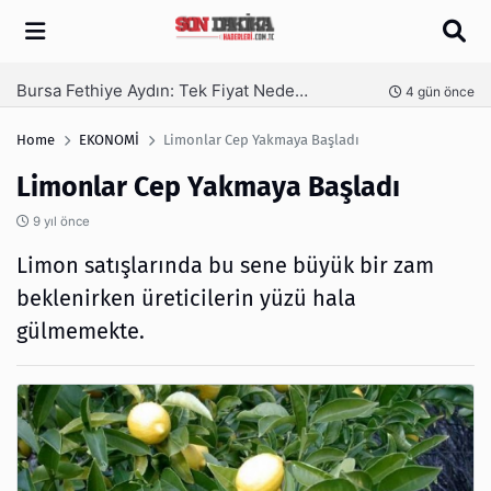
Arama
SEO Hizmeti Alırken Kandırılmamak İçin Bilinmesi Gerekenler
nce
5 gün önce
Home
EKONOMİ
Limonlar Cep Yakmaya Başladı
Limonlar Cep Yakmaya Başladı
9 yıl önce
Limon satışlarında bu sene büyük bir zam
beklenirken üreticilerin yüzü hala
gülmemekte.