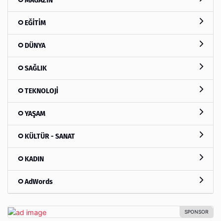
MAGAZİN
EĞİTİM
DÜNYA
SAĞLIK
TEKNOLOJİ
YAŞAM
KÜLTÜR - SANAT
KADIN
AdWords