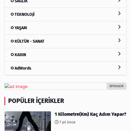
SAĞLIK
TEKNOLOJİ
YAŞAM
KÜLTÜR - SANAT
KADIN
AdWords
POPÜLER İÇERIKLER
1 Kilometre(Km) Kaç Adım Yapar?
7 yıl önce