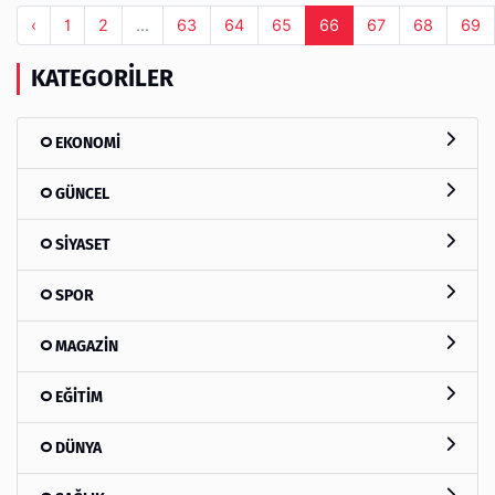
‹
1
2
...
63
64
65
66
67
68
69
KATEGORILER
EKONOMİ
GÜNCEL
SİYASET
SPOR
MAGAZİN
EĞİTİM
DÜNYA