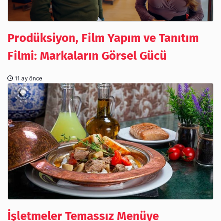
Prodüksiyon, Film Yapım ve Tanıtım
Filmi: Markaların Görsel Gücü
11 ay önce
İşletmeler Temassız Menüye