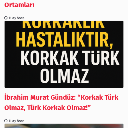
Ortamları
11 ay önce
İbrahim Murat Gündüz: “Korkak Türk
Olmaz, Türk Korkak Olmaz!”
11 ay önce