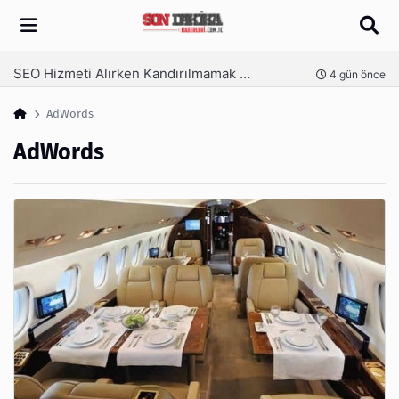
Arama
SEO Hizmeti Alırken Kandırılmamak İçin Bilinmesi Gerekenler
nce
4 gün önce
AdWords
AdWords