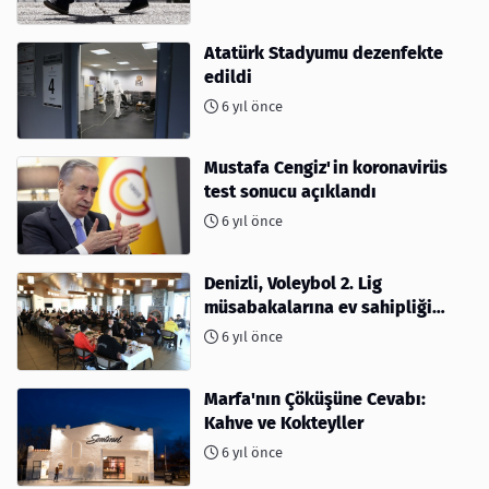
Atatürk Stadyumu dezenfekte
edildi
6 yıl önce
Mustafa Cengiz'in koronavirüs
test sonucu açıklandı
6 yıl önce
Denizli, Voleybol 2. Lig
müsabakalarına ev sahipliği
yapıyor
6 yıl önce
Marfa'nın Çöküşüne Cevabı:
Kahve ve Kokteyller
6 yıl önce