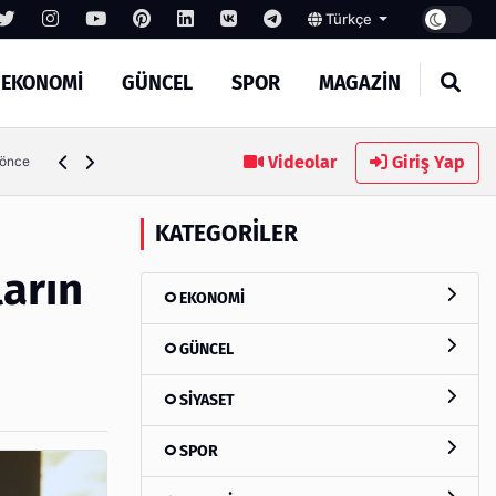
Türkçe
EKONOMİ
GÜNCEL
SPOR
MAGAZİN
Videolar
Giriş Yap
 önce
KATEGORILER
ların
EKONOMİ
GÜNCEL
SİYASET
SPOR