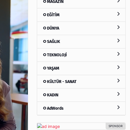
MAGAZİN
EĞİTİM
DÜNYA
SAĞLIK
TEKNOLOJİ
YAŞAM
KÜLTÜR - SANAT
KADIN
AdWords