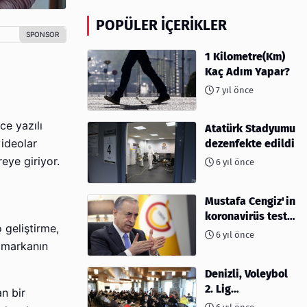
POPÜLER İÇERIKLER
1 Kilometre(Km)
Kaç Adım Yapar?
7 yıl önce
ce yazılı
Atatürk Stadyumu
videolar
dezenfekte edildi
eye giriyor.
6 yıl önce
Mustafa Cengiz'in
koronavirüs test
 geliştirme,
sonucu açıklandı
6 yıl önce
r markanın
Denizli, Voleybol
2. Lig
n bir
müsabakalarına