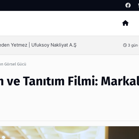
Arama
ak İçin Bilinmesi Gerekenler
4 gün
rın Görsel Gücü
 ve Tanıtım Filmi: Marka