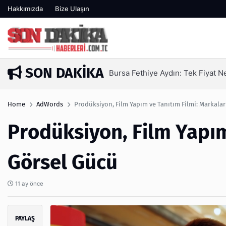
Hakkımızda
Bize Ulaşın
SON DAKIKA
SEO Hizmeti Alırken Kandırılmam
3 gün önce
Home
AdWords
Prodüksiyon, Film Yapım ve Tanıtım Filmi: Markala
Prodüksiyon, Film Yapım
Görsel Gücü
11 ay önce
PAYLAŞ