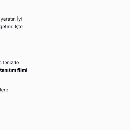
aratır. İyi
etirir. İşte
sitenizde
tanıtım filmi
lere