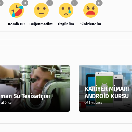
Komik Bu!
Beğenmedim!
Üzgünüm
Sinirlendim
KARİYER MİMARI
man Su Tesisatçısı
ANDROİD KURSU
yıl önce
8 yıl önce