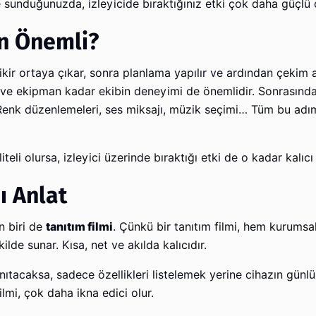
e sunduğunuzda, izleyicide bıraktığınız etki çok daha güçlü o
n Önemli?
fikir ortaya çıkar, sonra planlama yapılır ve ardından çekim
ık ve ekipman kadar ekibin deneyimi de önemlidir. Sonrasında 
Renk düzenlemeleri, ses miksajı, müzik seçimi… Tüm bu adım
eli olursa, izleyici üzerinde bıraktığı etki de o kadar kalıcı 
ı Anlat
n biri de
tanıtım filmi
. Çünkü bir tanıtım filmi, hem kurumsal
ilde sunar. Kısa, net ve akılda kalıcıdır.
tanıtacaksa, sadece özellikleri listelemek yerine cihazın gün
ilmi, çok daha ikna edici olur.