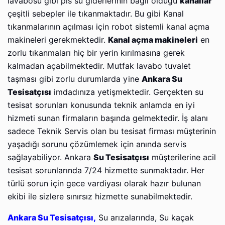
lavabosu gibi pis su giderlerinin bağlı olduğu
kanallar
çeşitli sebepler ile tıkanmaktadır. Bu gibi Kanal
tıkanmalarının açılması için robot sistemli kanal açma
makineleri gerekmektedir.
Kanal açma makineleri
en
zorlu tıkanmaları hiç bir yerin kırılmasına gerek
kalmadan açabilmektedir. Mutfak lavabo tuvalet
taşması gibi zorlu durumlarda yine
Ankara Su
Tesisatçısı
imdadınıza yetişmektedir. Gerçekten su
tesisat sorunları konusunda teknik anlamda en iyi
hizmeti sunan firmaların başında gelmektedir. İş alanı
sadece Teknik Servis olan bu tesisat firması müşterinin
yaşadığı sorunu çözümlemek için anında servis
sağlayabiliyor. Ankara
Su Tesisatçısı
müşterilerine acil
tesisat sorunlarında 7/24 hizmette sunmaktadır. Her
türlü sorun için gece vardiyası olarak hazır bulunan
ekibi ile sizlere sınırsız hizmette sunabilmektedir.
Ankara Su Tesisatçısı,
Su arızalarında, Su kaçak