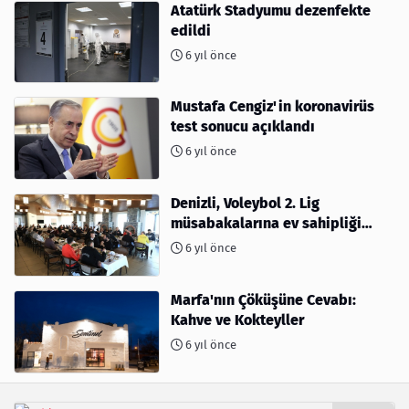
Atatürk Stadyumu dezenfekte
edildi
6 yıl önce
Mustafa Cengiz'in koronavirüs
test sonucu açıklandı
6 yıl önce
Denizli, Voleybol 2. Lig
müsabakalarına ev sahipliği
yapıyor
6 yıl önce
Marfa'nın Çöküşüne Cevabı:
Kahve ve Kokteyller
6 yıl önce