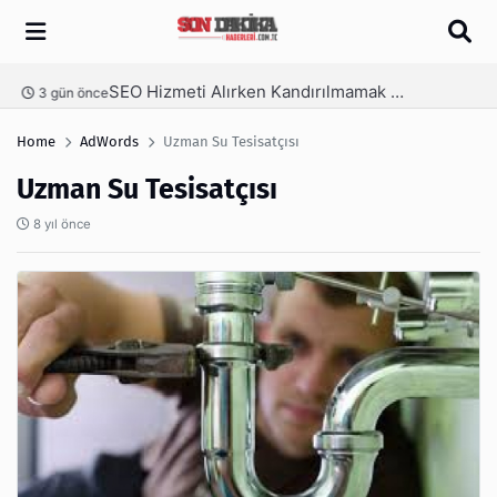
Arama
SEO Hizmeti Alırken Kandırılmamak İçin Bilinmesi Gerekenler
nce
4 gün önce
Home
AdWords
Uzman Su Tesisatçısı
Uzman Su Tesisatçısı
8 yıl önce