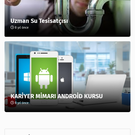
Uzman Su Tesisatçısı
8 yıl önce
KARİYER MİMARI ANDROİD KURSU
8 yıl önce