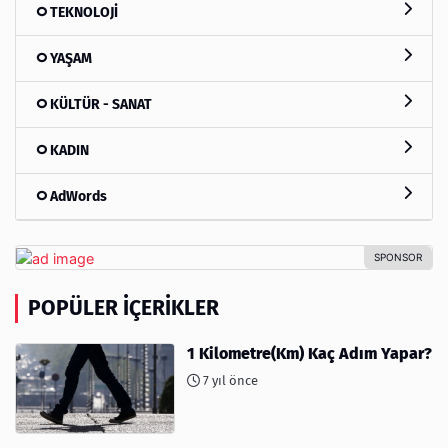
TEKNOLOJİ
YAŞAM
KÜLTÜR - SANAT
KADIN
AdWords
POPÜLER İÇERIKLER
1 Kilometre(Km) Kaç Adım Yapar?
7 yıl önce