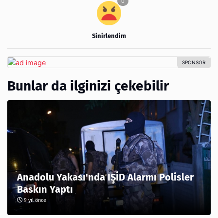
Sinirlendim
Bunlar da ilginizi çekebilir
Anadolu Yakası'nda IŞİD Alarmı Polisler
Baskın Yaptı
9 yıl önce