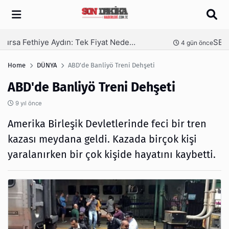
Arama
SEO Hizmeti Alırken Kandırılmamak İçin Bilinmesi Gerekenler
nce
5 gün önce
Home
DÜNYA
ABD'de Banliyö Treni Dehşeti
ABD'de Banliyö Treni Dehşeti
9 yıl önce
Amerika Birleşik Devletlerinde feci bir tren
kazası meydana geldi. Kazada birçok kişi
yaralanırken bir çok kişide hayatını kaybetti.