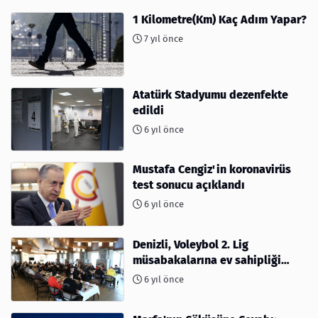
1 Kilometre(Km) Kaç Adım Yapar?
7 yıl önce
Atatürk Stadyumu dezenfekte
edildi
6 yıl önce
Mustafa Cengiz'in koronavirüs
test sonucu açıklandı
6 yıl önce
Denizli, Voleybol 2. Lig
müsabakalarına ev sahipliği
yapıyor
6 yıl önce