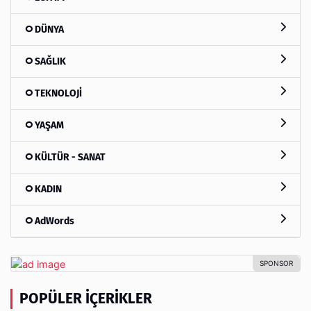
DÜNYA
SAĞLIK
TEKNOLOJİ
YAŞAM
KÜLTÜR - SANAT
KADIN
AdWords
POPÜLER İÇERIKLER