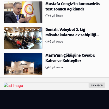
Mustafa Cengiz'in koronavirüs
test sonucu açıklandı
6 yıl önce
Denizli, Voleybol 2. Lig
müsabakalarına ev sahipliği
yapıyor
6 yıl önce
Marfa'nın Çöküşüne Cevabı:
Kahve ve Kokteyller
6 yıl önce