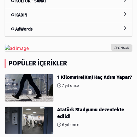
KÜLTÜR - SANAT
KADIN
AdWords
POPÜLER İÇERIKLER
1 Kilometre(Km) Kaç Adım Yapar?
7 yıl önce
Atatürk Stadyumu dezenfekte
edildi
6 yıl önce