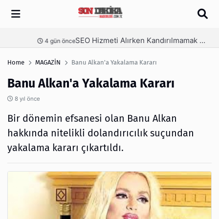
Arama
SEO Hizmeti Alırken Kandırılmamak İçin Bilinmesi Gerekenler
nce
5 gün önce
Home
MAGAZİN
Banu Alkan'a Yakalama Kararı
Banu Alkan'a Yakalama Kararı
8 yıl önce
Bir dönemin efsanesi olan Banu Alkan
hakkında nitelikli dolandırıcılık suçundan
yakalama kararı çıkartıldı.