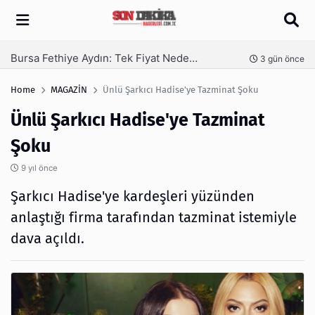
Arama
SEO Hizmeti Alırken Kandırılmamak İçin Bilinmesi Gerekenler
nce
4 gün önce
Home
MAGAZİN
Ünlü Şarkıcı Hadise'ye Tazminat Şoku
Ünlü Şarkıcı Hadise'ye Tazminat
Şoku
9 yıl önce
Şarkıcı Hadise'ye kardeşleri yüzünden
anlaştığı firma tarafından tazminat istemiyle
dava açıldı.