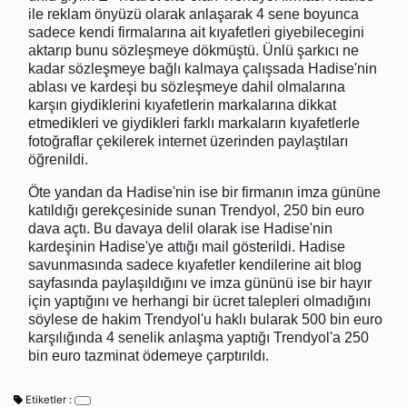
ile reklam önyüzü olarak anlaşarak 4 sene boyunca
sadece kendi firmalarına ait kıyafetleri giyebilecegini
aktarıp bunu sözleşmeye dökmüştü. Ünlü şarkıcı ne
kadar sözleşmeye bağlı kalmaya çalışsada Hadise'nin
ablası ve kardeşi bu sözleşmeye dahil olmalarına
karşın giydiklerini kıyafetlerin markalarına dikkat
etmedikleri ve giydikleri farklı markaların kıyafetlerle
fotoğraflar çekilerek internet üzerinden paylaştıları
öğrenildi.
Öte yandan da Hadise'nin ise bir firmanın imza gününe
katıldığı gerekçesinide sunan Trendyol, 250 bin euro
dava açtı. Bu davaya delil olarak ise Hadise'nin
kardeşinin Hadise'ye attığı mail gösterildi. Hadise
savunmasında sadece kıyafetler kendilerine ait blog
sayfasında paylaşıldığını ve imza gününü ise bir hayır
için yaptığını ve herhangi bir ücret talepleri olmadığını
söylese de hakim Trendyol'u haklı bularak 500 bin euro
karşılığında 4 senelik anlaşma yaptığı Trendyol'a 250
bin euro tazminat ödemeye çarptırıldı.
Etiketler :