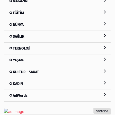
MAGAZİN
EĞİTİM
DÜNYA
SAĞLIK
TEKNOLOJİ
YAŞAM
KÜLTÜR - SANAT
KADIN
AdWords