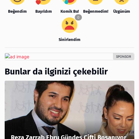
Beğendim
Bayıldım
Komik Bu!
Beğenmedim!
Üzgünüm
Sinirlendim
Bunlar da ilginizi çekebilir
Reza Zarrab Ebru Gündeş Çifti Boşanıyor