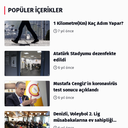
POPÜLER İÇERIKLER
1 Kilometre(Km) Kaç Adım Yapar?
7 yıl önce
Atatürk Stadyumu dezenfekte
edildi
6 yıl önce
Mustafa Cengiz'in koronavirüs
test sonucu açıklandı
6 yıl önce
Denizli, Voleybol 2. Lig
müsabakalarına ev sahipliği
yapıyor
6 yıl önce