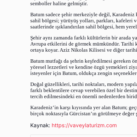
semboller haline gelmiştir.
Batum sadece şehir merkeziyle değil, Karadeniz k
sahil bölgesi; yürüyüş yolları, parkları, kafeleri
saatlerinde ışıklandırılan sahil bölgesi, hem yerel
Şehir aynı zamanda farklı kültürlerin bir arada 
Avrupa etkilerini de görmek mümkündür. Tarihi kili
ortaya koyar. Aziz Nikolas Kilisesi ve diğer tari
Batum mutfağı da şehrin keşfedilmesi gereken öne
yöresel lezzetleri ve kendine özgü yemekleri ziy
isteyenler için Batum, oldukça zengin seçeneklere
Doğal güzellikleri, tarihi noktaları, modern yapıl
farklı beklentilere cevap verebilen özel bir dest
tercih edilmesindeki en önemli nedenlerden biridi
Karadeniz’in karşı kıyısında yer alan Batum; geçm
birçok noktasıyla Gürcistan’ın görülmeye değer 
Kaynak:
https://vaveylaturizm.com