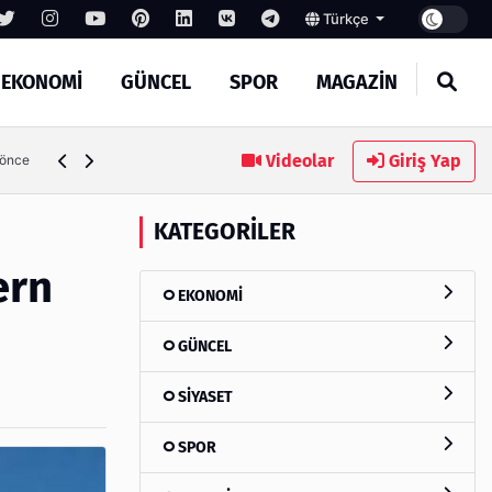
Türkçe
EKONOMİ
GÜNCEL
SPOR
MAGAZİN
Videolar
Giriş Yap
 önce
KATEGORILER
ern
EKONOMİ
GÜNCEL
SİYASET
SPOR