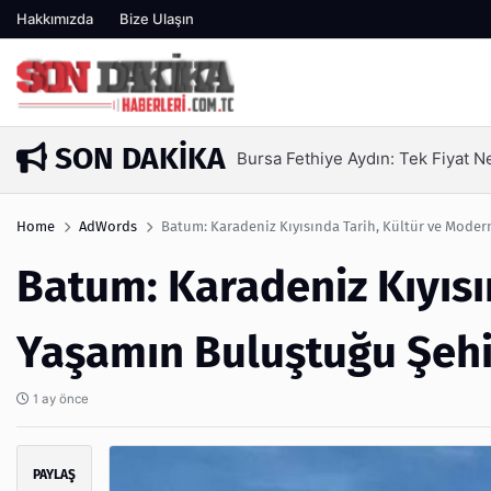
Hakkımızda
Bize Ulaşın
SON DAKIKA
SEO Hizmeti Alırken Kandırılmam
3 gün önce
Home
AdWords
Batum: Karadeniz Kıyısında Tarih, Kültür ve Mode
Batum: Karadeniz Kıyısı
Yaşamın Buluştuğu Şehi
1 ay önce
PAYLAŞ