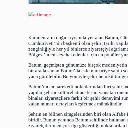
Karadeniz’in doğu kıyısında yer alan Batum, Gür
Cumhuriyeti’nin başkenti olan şehir; tarihi yapıla
zenginliğiyle her yıl binlerce ziyaretçiyi ağırl
Bölgesi’nden seyahat edenler için en popüler yurt
Batum, geçmişten günümüze birçok medeniyetin izl
bir arada sunan Batum’da eski mimariye sahip sok
yana görülebilir. Bu yönüyle şehir hem kültür gezil
Batum’un en hareketli noktalarından biri şehir 
yapılar şehrin kültürel atmosferini yansıtan öneml
binalar, ziyaretçilere farklı bir şehir deneyimi
kalan mimari detayları keşfetmek mümkündür.
Şehrin en bilinen simgelerinden biri olan Alfabe
biridir. Bunun yanında Batum sahilinde bulunan Al
ziyaretçilerin en çok ilgi gösterdiği noktalardan