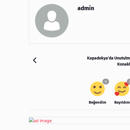
admin
Kapadokya’da Unutulma
Konakl
Beğendim
Bayıldım