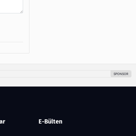
ar
E-Bülten