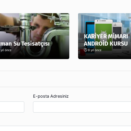
KARİYER MİMARI
man Su Tesisatçısı
ANDROİD KURSU
yıl önce
8 yıl önce
E-posta Adresiniz