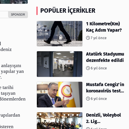
POPÜLER İÇERIKLER
1 Kilometre(Km)
Kaç Adım Yapar?
7 yıl önce
l
adeniz
Atatürk Stadyumu
dezenfekte edildi
 anlayışını
6 yıl önce
 yapılar yan
.
Mustafa Cengiz'in
 tarihi
koronavirüs test
 taşıyan
sonucu açıklandı
ı dönemlerden
6 yıl önce
yapılardan
Denizli, Voleybol
2. Lig
österen
müsabakalarına