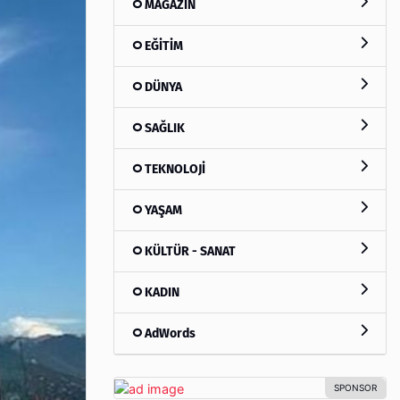
MAGAZİN
EĞİTİM
DÜNYA
SAĞLIK
TEKNOLOJİ
YAŞAM
KÜLTÜR - SANAT
KADIN
AdWords