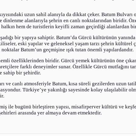
ıyısındaki uzun sahil alanıyla da dikkat çeker. Batum Bulvarı o
 ve dinlenme alanlarıyla şehrin en canlı noktalarından biridir. Ö
 halkın hem de turistlerin keyifli zaman geçirdiği alanlardan bir
yaşadığı bir yapıya sahiptir. Batum’da Gürcü kültürünün yanınd
seler, eski yapılar ve geleneksel yaşam tarzı şehrin kültürel çe
hi noktalar Batum’un geçmişine ışık tutan önemli yapılardandır.
mli özelliklerinden biridir. Gürcü yemek kültürünün öne çıkan 
aretçilere farklı deneyimler sunar. Özellikle Gürcü mutfağını t
 sahip bir şehirdir.
arı ve canlı atmosferiyle Batum, kısa süreli gezilerden uzun tati
inasyondur. Türkiye’ye yakınlığı sayesinde kolay ulaşılabilir ol
r.
iş ile bugünü birleştiren yapısı, misafirperver kültürü ve keşf
şehirleri arasında yer almaya devam etmektedir.