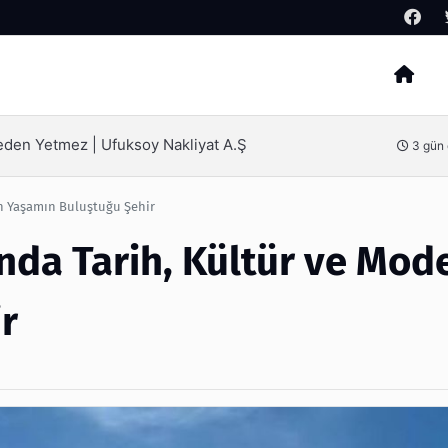
Arama
ak İçin Bilinmesi Gerekenler
4 gün
rn Yaşamın Buluştuğu Şehir
nda Tarih, Kültür ve Mod
r