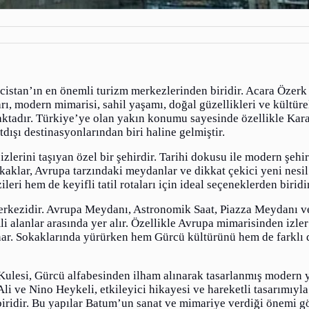
cistan’ın en önemli turizm merkezlerinden biridir. Acara Özerk
rı, modern mimarisi, sahil yaşamı, doğal güzellikleri ve kültüre
amaktadır. Türkiye’ye olan yakın konumu sayesinde özellikle Kar
dışı destinasyonlarından biri haline gelmiştir.
erini taşıyan özel bir şehirdir. Tarihi dokusu ile modern şehir
aklar, Avrupa tarzındaki meydanlar ve dikkat çekici yeni nesil
eri hem de keyifli tatil rotaları için ideal seçeneklerden biridir
merkezidir. Avrupa Meydanı, Astronomik Saat, Piazza Meydanı ve
i alanlar arasında yer alır. Özellikle Avrupa mimarisinden izler
 sunar. Sokaklarında yürürken hem Gürcü kültürünü hem de farkl
 Kulesi, Gürcü alfabesinden ilham alınarak tasarlanmış modern 
i ve Nino Heykeli, etkileyici hikayesi ve hareketli tasarımıyla
 biridir. Bu yapılar Batum’un sanat ve mimariye verdiği önemi g