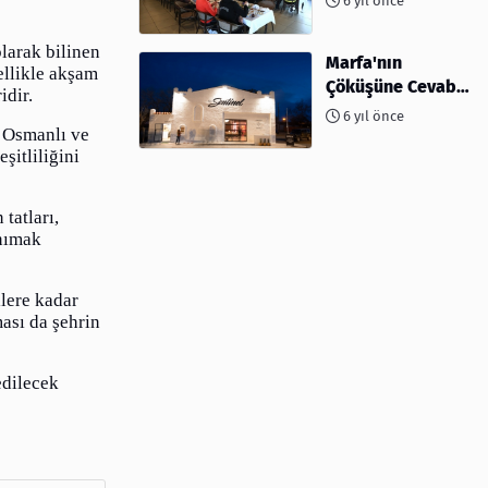
6 yıl önce
ev sahipliği
yapıyor
larak bilinen
Marfa'nın
zellikle akşam
Çöküşüne Cevabı:
idir.
Kahve ve
6 yıl önce
Kokteyller
a Osmanlı ve
şitliliğini
tatları,
anımak
llere kadar
ması da şehrin
edilecek