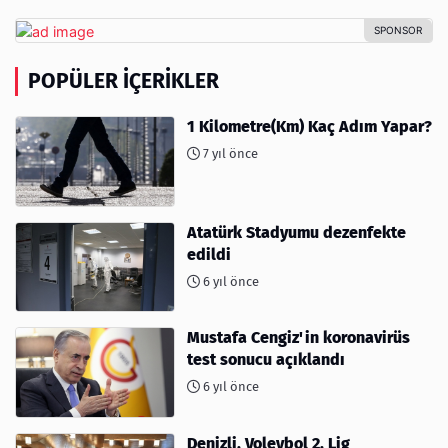
POPÜLER İÇERIKLER
1 Kilometre(Km) Kaç Adım Yapar?
7 yıl önce
Atatürk Stadyumu dezenfekte
edildi
6 yıl önce
Mustafa Cengiz'in koronavirüs
test sonucu açıklandı
6 yıl önce
Denizli, Voleybol 2. Lig