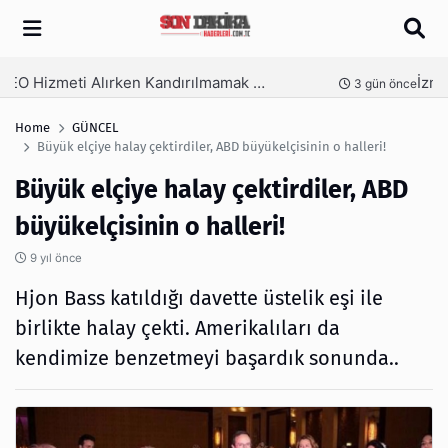
Arama
İzmir Tente ve İzmir Pergola Sistemleri ile Açık Alanlarınızı Dört Mevsim Kullanın
nce
5 gün önce
Home
GÜNCEL
Büyük elçiye halay çektirdiler, ABD büyükelçisinin o halleri!
Büyük elçiye halay çektirdiler, ABD
büyükelçisinin o halleri!
9 yıl önce
Hjon Bass katıldığı davette üstelik eşi ile
birlikte halay çekti. Amerikalıları da
kendimize benzetmeyi başardık sonunda..