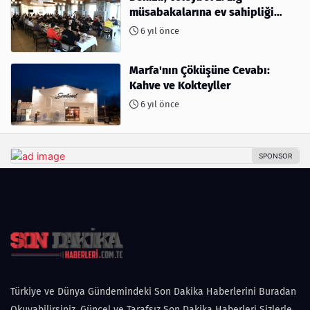
müsabakalarına ev sahipliği
yapıyor
6 yıl önce
Marfa'nın Çöküşüne Cevabı:
Kahve ve Kokteyller
6 yıl önce
Türkiye ve Dünya Gündemindeki Son Dakika Haberlerini Buradan
Okuyabilirsiniz. Güncel ve Tarafsız Son Dakika Haberleri Sizlerle