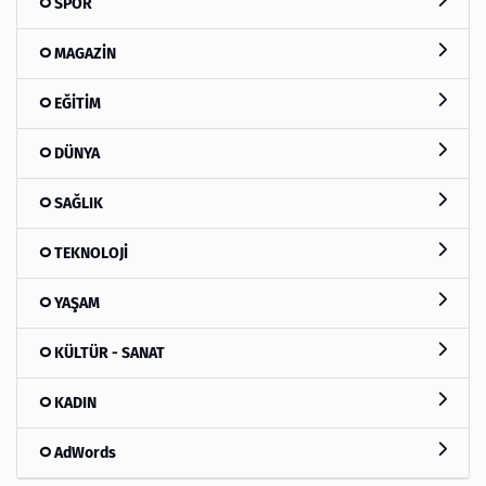
SPOR
MAGAZİN
EĞİTİM
DÜNYA
SAĞLIK
TEKNOLOJİ
YAŞAM
KÜLTÜR - SANAT
KADIN
AdWords