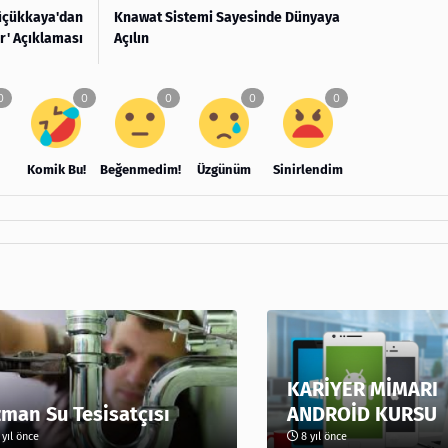
Küçükkaya'dan
Knawat Sistemi Sayesinde Dünyaya
er' Açıklaması
Açılın
Komik Bu!
Beğenmedim!
Üzgünüm
Sinirlendim
KARİYER MİMARI
man Su Tesisatçısı
ANDROİD KURSU
yıl önce
8 yıl önce