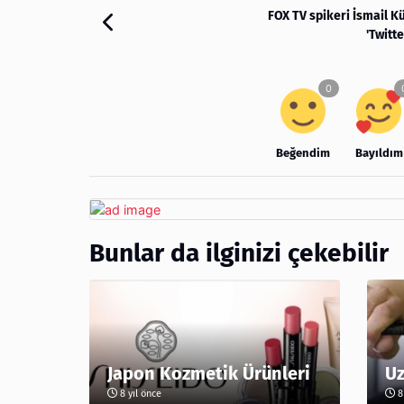
FOX TV spikeri İsmail 
'Twitt
Beğendim
Bayıldım
Bunlar da ilginizi çekebilir
Japon Kozmetik Ürünleri
Uz
8 yıl önce
8 