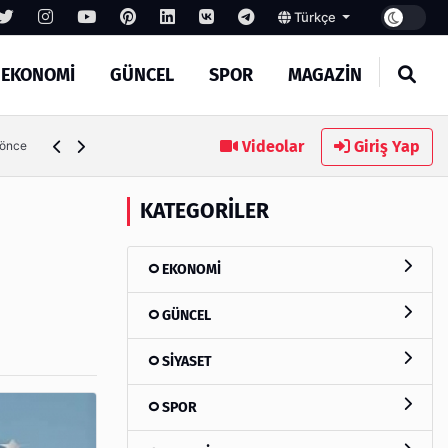
Türkçe
EKONOMİ
GÜNCEL
SPOR
MAGAZİN
Videolar
Giriş Yap
 önce
KATEGORILER
EKONOMİ
GÜNCEL
SİYASET
SPOR