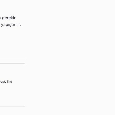
 gerekir.
apıştırılır.
yout. The