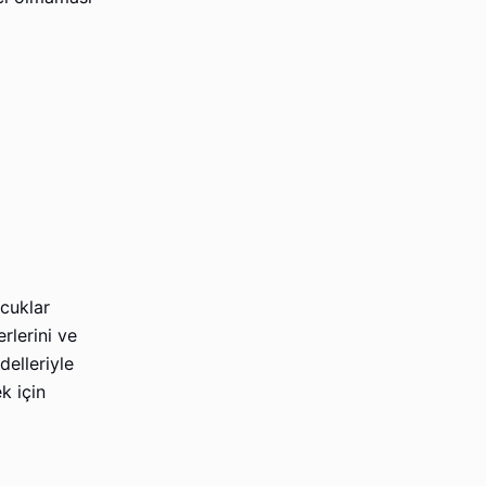
ocuklar
rlerini ve
delleriyle
k için