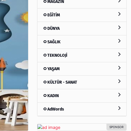
MAGAZİN
EĞİTİM
DÜNYA
SAĞLIK
TEKNOLOJİ
YAŞAM
KÜLTÜR - SANAT
KADIN
AdWords