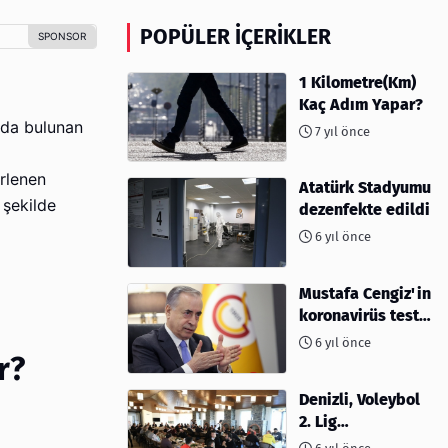
POPÜLER İÇERIKLER
1 Kilometre(Km)
Kaç Adım Yapar?
nda bulunan
7 yıl önce
irlenen
Atatürk Stadyumu
 şekilde
dezenfekte edildi
6 yıl önce
Mustafa Cengiz'in
koronavirüs test
sonucu açıklandı
6 yıl önce
r?
Denizli, Voleybol
2. Lig
müsabakalarına