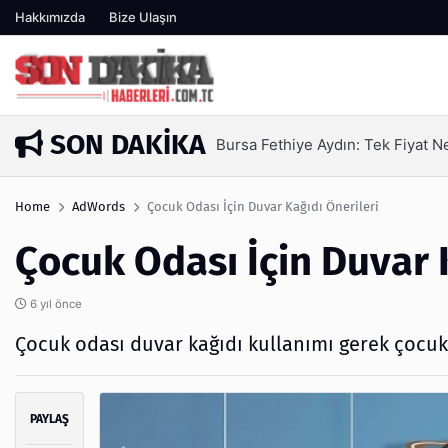
Hakkımızda
Bize Ulaşın
SON DAKIKA
SEO Hizmeti Alırken Kandırılmam
4 gün önce
Home
AdWords
Çocuk Odası İçin Duvar Kağıdı Önerileri
Çocuk Odası İçin Duvar 
6 yıl önce
Çocuk odası duvar kağıdı kullanımı gerek çocukl
PAYLAŞ