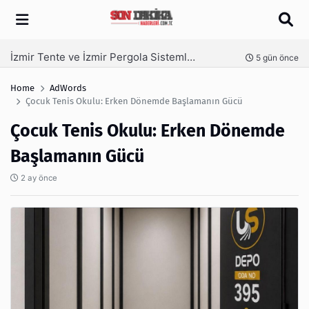
Arama
İzmir Tente ve İzmir Pergola Sistemleri ile Açık Alanlarınızı Dört Mevsim Kullanın
nce
5 gün önce
Home
AdWords
Çocuk Tenis Okulu: Erken Dönemde Başlamanın Gücü
Çocuk Tenis Okulu: Erken Dönemde
Başlamanın Gücü
2 ay önce