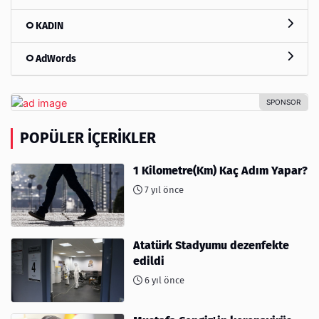
KADIN
AdWords
POPÜLER İÇERIKLER
1 Kilometre(Km) Kaç Adım Yapar?
7 yıl önce
Atatürk Stadyumu dezenfekte
edildi
6 yıl önce