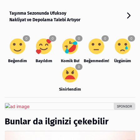
Taşınma Sezonunda Ufuksoy
Nakliyat ve Depolama Talebi Artıyor
Beğendim
Bayıldım
Komik Bu!
Beğenmedim!
Üzgünüm
Sinirlendim
Bunlar da ilginizi çekebilir