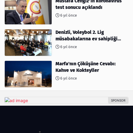
Mustafa Cengiz'in koronavirüs
test sonucu açıklandı
6 yıl önce
Denizli, Voleybol 2. Lig
müsabakalarına ev sahipliği
yapıyor
6 yıl önce
Marfa'nın Çöküşüne Cevabı:
Kahve ve Kokteyller
6 yıl önce