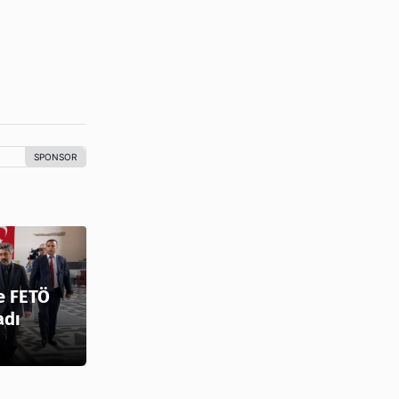
e FETÖ
adı