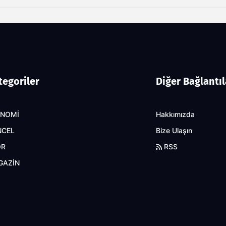
tegoriler
Diğer Bağlantıl
ONOMİ
Hakkımızda
NCEL
Bize Ulaşın
OR
RSS
GAZİN