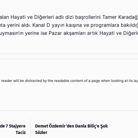
alan Hayati ve Diğerleri adlı dizi başrollerini Tamer Karadağl
eta yerini aldı. Kanal D yayın kaışına ve programlara bakıldı
asın’ın yerine ise Pazar akşamları artık Hayati ve Diğerle
 a reader will be distracted by the readable content of a page when looking at its la
de 7 Stajyere
Demet Özdemir'den Danla Biliç'e Şok
Taciz
Sözler