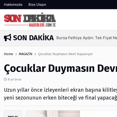
Hakkımızda
Bize Ulaşın
SON DAKIKA
Bursa Fethiye Aydın: Tek Fiyat Neden Yetme
1 gün önce
Home
MAGAZİN
Çocuklar Duymasın Devri Kapanıyor
Çocuklar Duymasın Devr
8 yıl önce
Uzun yıllar önce izleyenleri ekran başına kilitl
yeni sezonunun erken biteceği ve final yapacağı