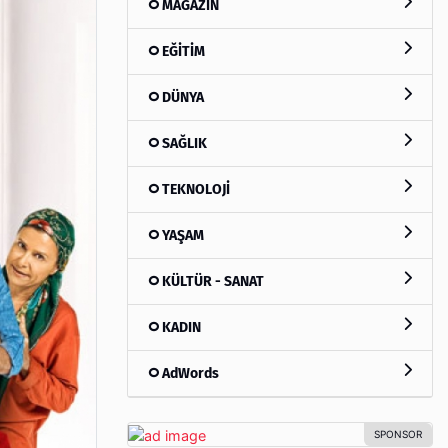
MAGAZİN
EĞİTİM
DÜNYA
SAĞLIK
TEKNOLOJİ
YAŞAM
KÜLTÜR - SANAT
KADIN
AdWords