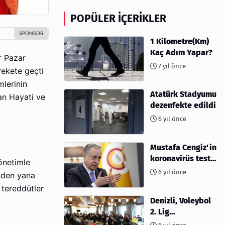
POPÜLER İÇERIKLER
1 Kilometre(Km)
Kaç Adım Yapar?
r Pazar
7 yıl önce
rekete geçti
mlerinin
Atatürk Stadyumu
an Hayati ve
dezenfekte edildi
6 yıl önce
Mustafa Cengiz'in
koronavirüs test
önetimle
sonucu açıklandı
6 yıl önce
inden yana
 tereddütler
Denizli, Voleybol
2. Lig
müsabakalarına