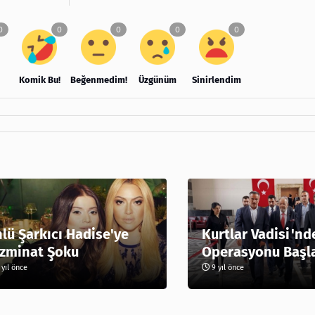
Komik Bu!
Beğenmedim!
Üzgünüm
Sinirlendim
lü Şarkıcı Hadise'ye
Kurtlar Vadisi'nd
zminat Şoku
Operasyonu Başl
yıl önce
9 yıl önce