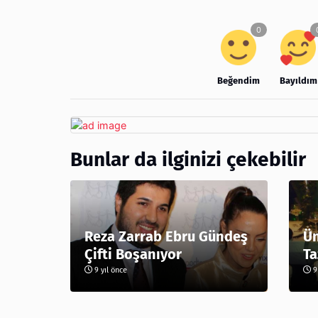
Beğendim
Bayıldım
Bunlar da ilginizi çekebilir
Reza Zarrab Ebru Gündeş
Ün
Çifti Boşanıyor
Ta
9 yıl önce
9 