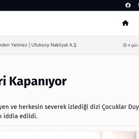
Arama
z | Ufuksoy Nakliyat A.Ş
SEO Hiz
4 gün önce
i Kapanıyor
eyen ve herkesin severek izlediği dizi Çocuklar Du
 iddia edildi.