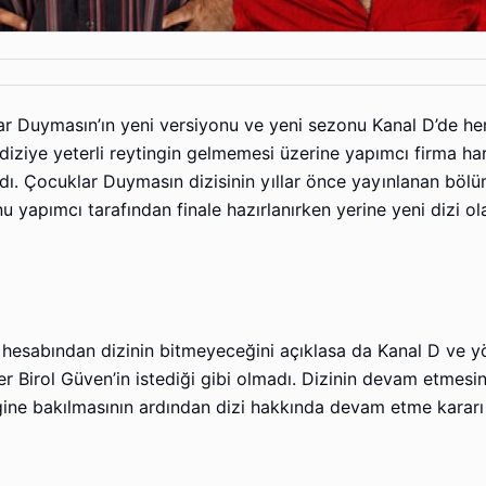
lar Duymasın’ın yeni versiyonu ve yeni sezonu Kanal D’de he
ziye yeterli reytingin gelmemesi üzerine yapımcı firma ha
adı. Çocuklar Duymasın dizisinin yıllar önce yayınlanan bölü
yapımcı tarafından finale hazırlanırken yerine yeni dizi ol
r hesabından dizinin bitmeyeceğini açıklasa da Kanal D ve y
işler Birol Güven’in istediği gibi olmadı. Dizinin devam etmes
ngine bakılmasının ardından dizi hakkında devam etme kararı