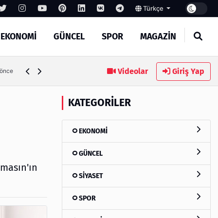
Türkçe
EKONOMİ
GÜNCEL
SPOR
MAGAZİN
meti Alırken Kandırılmamak İçin Bilinmesi Gerekenler
Videolar
Giriş Yap
KATEGORILER
EKONOMİ
GÜNCEL
ymasın'ın
SİYASET
SPOR