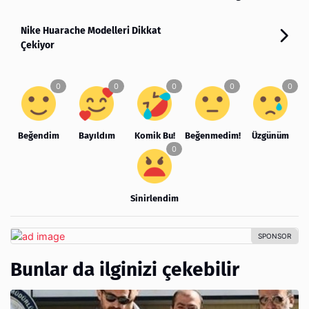
Nike Huarache Modelleri Dikkat
Çekiyor
Beğendim
Bayıldım
Komik Bu!
Beğenmedim!
Üzgünüm
Sinirlendim
Bunlar da ilginizi çekebilir