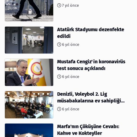
7 yıl önce
Atatürk Stadyumu dezenfekte
edildi
6 yıl önce
Mustafa Cengiz'in koronavirüs
test sonucu açıklandı
6 yıl önce
Denizli, Voleybol 2. Lig
müsabakalarına ev sahipliği
yapıyor
6 yıl önce
Marfa'nın Çöküşüne Cevabı:
Kahve ve Kokteyller