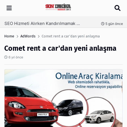
Arama
SEO Hizmeti Alırken Kandırılmamak İçin Bilinmesi Gerekenler
nce
5 gün önce
Home
AdWords
Comet rent a car'dan yeni anlaşma
Comet rent a car'dan yeni anlaşma
6 yıl önce