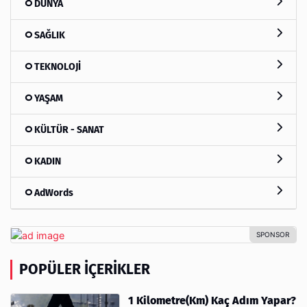
DÜNYA
SAĞLIK
TEKNOLOJİ
YAŞAM
KÜLTÜR - SANAT
KADIN
AdWords
POPÜLER İÇERIKLER
1 Kilometre(Km) Kaç Adım Yapar?