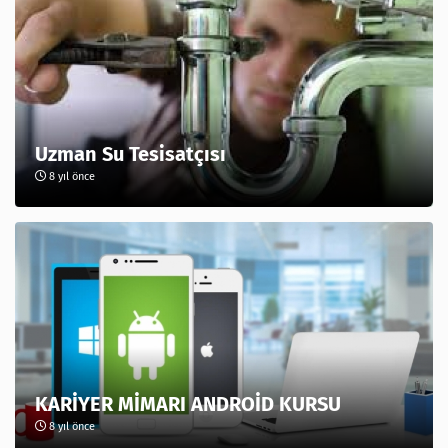
Uzman Su Tesisatçısı
8 yıl önce
KARİYER MİMARI ANDROİD KURSU
8 yıl önce