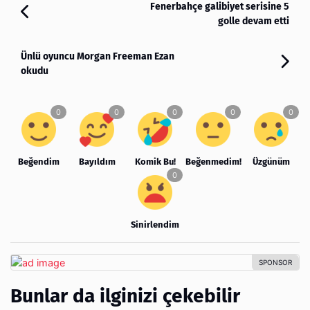
Fenerbahçe galibiyet serisine 5
golle devam etti
Ünlü oyuncu Morgan Freeman Ezan
okudu
Beğendim
Bayıldım
Komik Bu!
Beğenmedim!
Üzgünüm
Sinirlendim
Bunlar da ilginizi çekebilir