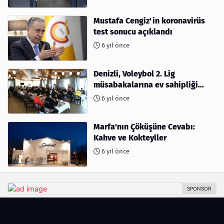
Mustafa Cengiz'in koronavirüs
test sonucu açıklandı
6 yıl önce
Denizli, Voleybol 2. Lig
müsabakalarına ev sahipliği
yapıyor
6 yıl önce
Marfa'nın Çöküşüne Cevabı:
Kahve ve Kokteyller
6 yıl önce