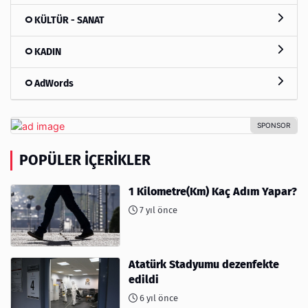
KÜLTÜR - SANAT
KADIN
AdWords
POPÜLER İÇERIKLER
1 Kilometre(Km) Kaç Adım Yapar?
7 yıl önce
Atatürk Stadyumu dezenfekte
edildi
6 yıl önce