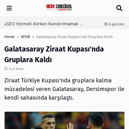
Arama
SEO Hizmeti Alırken Kandırılmamak İçin Bilinmesi Gerekenler
nce
4 gün önce
Home
SPOR
Galatasaray Ziraat Kupası'nda Gruplara Kaldı
Galatasaray Ziraat Kupası'nda
Gruplara Kaldı
9 yıl önce
Ziraat Türkiye Kupası'nda gruplara kalma
mücadelesi veren Galatasaray, Dersimspor ile
kendi sahasında karşılaştı.