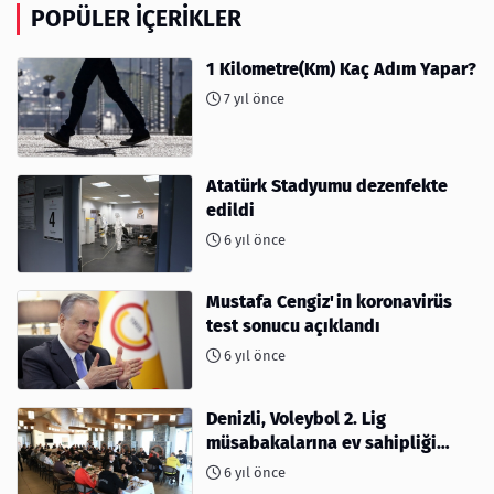
POPÜLER İÇERIKLER
1 Kilometre(Km) Kaç Adım Yapar?
7 yıl önce
Atatürk Stadyumu dezenfekte
edildi
6 yıl önce
Mustafa Cengiz'in koronavirüs
test sonucu açıklandı
6 yıl önce
Denizli, Voleybol 2. Lig
müsabakalarına ev sahipliği
yapıyor
6 yıl önce