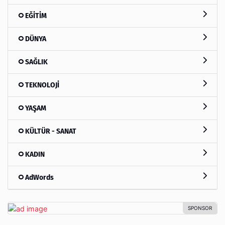
EĞİTİM
DÜNYA
SAĞLIK
TEKNOLOJİ
YAŞAM
KÜLTÜR - SANAT
KADIN
AdWords