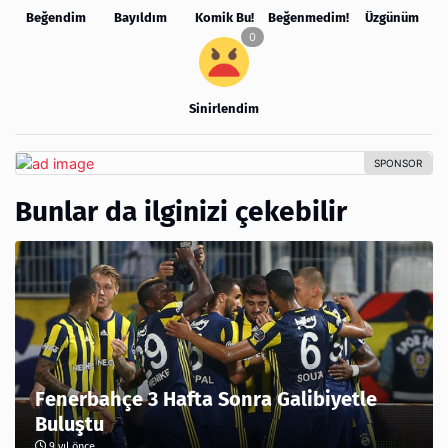
Beğendim
Bayıldım
Komik Bu!
Beğenmedim!
Üzgünüm
Sinirlendim
Bunlar da ilginizi çekebilir
Fenerbahçe 3 Hafta Sonra Galibiyetle
Buluştu
9 yıl önce