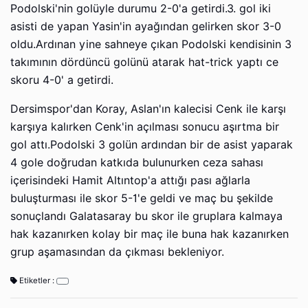
Podolski'nin golüyle durumu 2-0'a getirdi.3. gol iki
asisti de yapan Yasin'in ayağından gelirken skor 3-0
oldu.Ardınan yine sahneye çıkan Podolski kendisinin 3
takımının dördüncü golünü atarak hat-trick yaptı ce
skoru 4-0' a getirdi.
Dersimspor'dan Koray, Aslan'ın kalecisi Cenk ile karşı
karşıya kalırken Cenk'in açılması sonucu aşırtma bir
gol attı.Podolski 3 golün ardından bir de asist yaparak
4 gole doğrudan katkıda bulunurken ceza sahası
içerisindeki Hamit Altıntop'a attığı pası ağlarla
buluşturması ile skor 5-1'e geldi ve maç bu şekilde
sonuçlandı Galatasaray bu skor ile gruplara kalmaya
hak kazanırken kolay bir maç ile buna hak kazanırken
grup aşamasından da çıkması bekleniyor.
Etiketler :