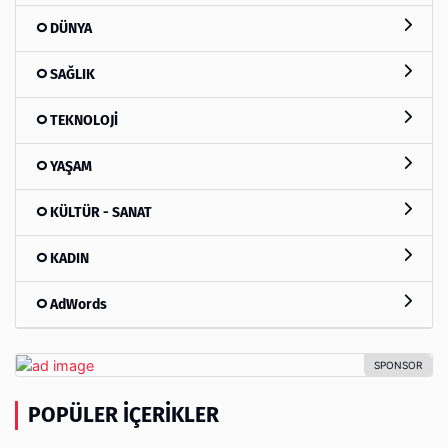
DÜNYA
SAĞLIK
TEKNOLOJİ
YAŞAM
KÜLTÜR - SANAT
KADIN
AdWords
POPÜLER İÇERIKLER