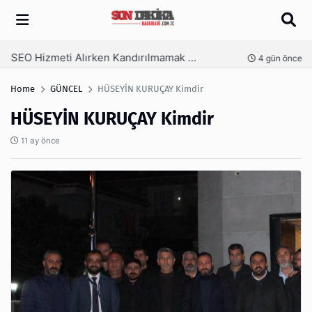
Arama
SEO Hizmeti Alırken Kandırılmamak İçin Bilinmesi Gerekenler
nce
4 gün önce
Home
GÜNCEL
HÜSEYİN KURUÇAY Kimdir
HÜSEYİN KURUÇAY Kimdir
11 ay önce