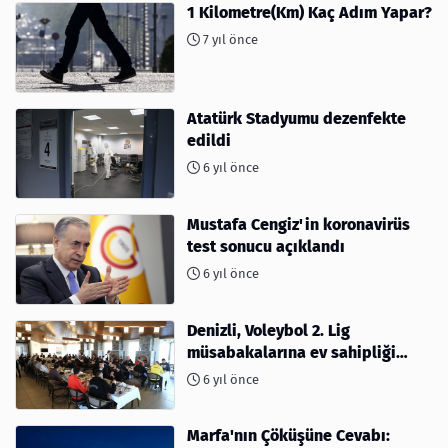
1 Kilometre(Km) Kaç Adım Yapar?
7 yıl önce
Atatürk Stadyumu dezenfekte
edildi
6 yıl önce
Mustafa Cengiz'in koronavirüs
test sonucu açıklandı
6 yıl önce
Denizli, Voleybol 2. Lig
müsabakalarına ev sahipliği
yapıyor
6 yıl önce
Marfa'nın Çöküşüne Cevabı: