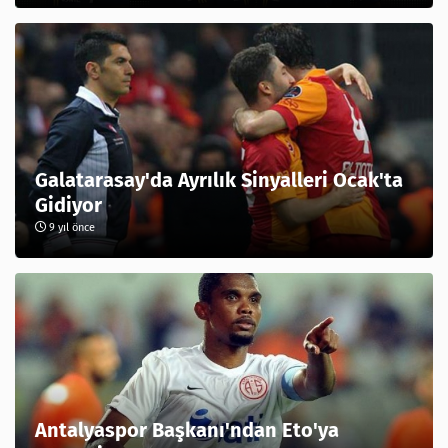
Galatarasay'da Ayrılık Sinyalleri Ocak'ta
Gidiyor
9 yıl önce
Antalyaspor Başkanı'ndan Eto'ya