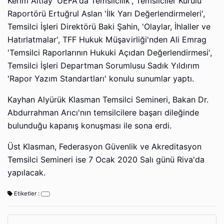
Kerim Altıay 'UEFA'da Temsilcilik', Temsilciler Kurulu
Raportörü Ertuğrul Aslan 'İlk Yarı Değerlendirmeleri',
Temsilci İşleri Direktörü Baki Şahin, 'Olaylar, İhlaller ve
Hatırlatmalar', TFF Hukuk Müşavirliği'nden Ali Emrag
'Temsilci Raporlarının Hukuki Açıdan Değerlendirmesi',
Temsilci İşleri Departman Sorumlusu Sadık Yıldırım
'Rapor Yazım Standartları' konulu sunumlar yaptı.
Kayhan Alyürük Klasman Temsilci Semineri, Bakan Dr.
Abdurrahman Arıcı'nın temsilcilere başarı dileğinde
bulunduğu kapanış konuşması ile sona erdi.
Üst Klasman, Federasyon Güvenlik ve Akreditasyon
Temsilci Semineri ise 7 Ocak 2020 Salı günü Riva'da
yapılacak.
Etiketler :