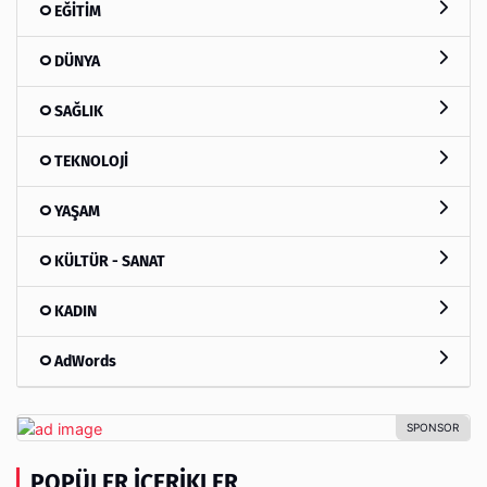
EĞİTİM
DÜNYA
SAĞLIK
TEKNOLOJİ
YAŞAM
KÜLTÜR - SANAT
KADIN
AdWords
POPÜLER İÇERIKLER