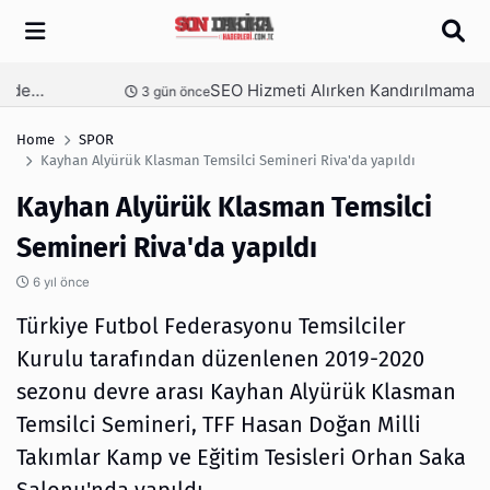
Arama
SEO Hizmeti Alırken Kandırılmamak İçin Bilinmesi Gerekenler
nce
4 gün önce
Home
SPOR
Kayhan Alyürük Klasman Temsilci Semineri Riva'da yapıldı
Kayhan Alyürük Klasman Temsilci
Semineri Riva'da yapıldı
6 yıl önce
Türkiye Futbol Federasyonu Temsilciler
Kurulu tarafından düzenlenen 2019-2020
sezonu devre arası Kayhan Alyürük Klasman
Temsilci Semineri, TFF Hasan Doğan Milli
Takımlar Kamp ve Eğitim Tesisleri Orhan Saka