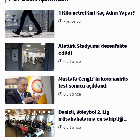
1 Kilometre(Km) Kaç Adım Yapar?
7 yıl önce
Atatürk Stadyumu dezenfekte
edildi
6 yıl önce
Mustafa Cengiz'in koronavirüs
test sonucu açıklandı
6 yıl önce
Denizli, Voleybol 2. Lig
müsabakalarına ev sahipliği
yapıyor
6 yıl önce