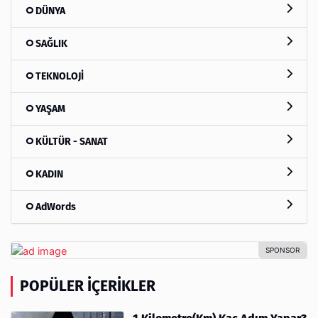
DÜNYA
SAĞLIK
TEKNOLOJİ
YAŞAM
KÜLTÜR - SANAT
KADIN
AdWords
POPÜLER İÇERIKLER