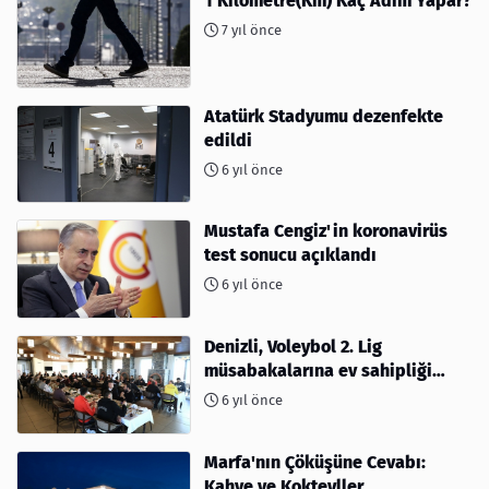
1 Kilometre(Km) Kaç Adım Yapar?
7 yıl önce
Atatürk Stadyumu dezenfekte
edildi
6 yıl önce
Mustafa Cengiz'in koronavirüs
test sonucu açıklandı
6 yıl önce
Denizli, Voleybol 2. Lig
müsabakalarına ev sahipliği
yapıyor
6 yıl önce
Marfa'nın Çöküşüne Cevabı:
Kahve ve Kokteyller