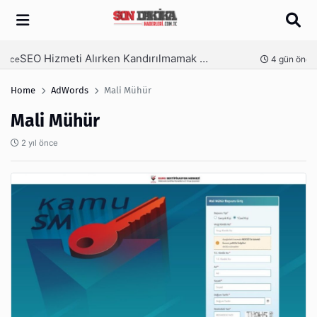
Arama
SEO Hizmeti Alırken Kandırılmamak İçin Bilinmesi Gerekenler
nce
4 gün önce
Home
AdWords
Mali Mühür
Mali Mühür
2 yıl önce