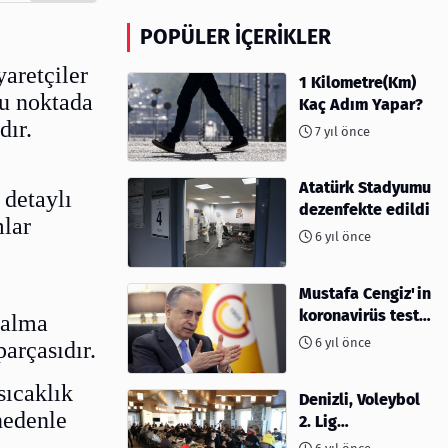
POPÜLER İÇERIKLER
aretçiler
1 Kilometre(Km)
Bu noktada
Kaç Adım Yapar?
dır.
7 yıl önce
Atatürk Stadyumu
 detaylı
dezenfekte edildi
mlar
6 yıl önce
Mustafa Cengiz'in
koronavirüs test
 alma
sonucu açıklandı
6 yıl önce
arçasıdır.
sıcaklık
Denizli, Voleybol
nedenle
2. Lig
müsabakalarına