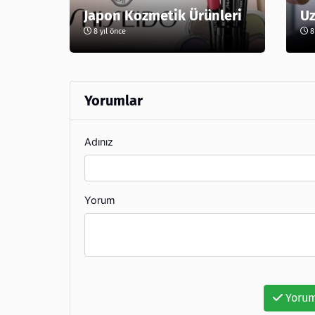
Japon Kozmetik Ürünleri
Uz
8 yıl önce
8 
Yorumlar
Adınız
Yorum
Yorum