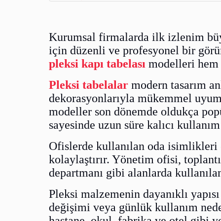
Kurumsal firmalarda ilk izlenim büy
için düzenli ve profesyonel bir görü
pleksi kapı tabelası
modelleri hem 
Pleksi tabelalar
modern tasarım anla
dekorasyonlarıyla mükemmel uyum sa
modeller son dönemde oldukça popül
sayesinde uzun süre kalıcı kullanım 
Ofislerde kullanılan oda isimlikleri
kolaylaştırır. Yönetim ofisi, toplan
departmanı gibi alanlarda kullanıla
Pleksi malzemenin dayanıklı yapısı
değişimi veya günlük kullanım ned
hastane, okul, fabrika ve otel gibi y