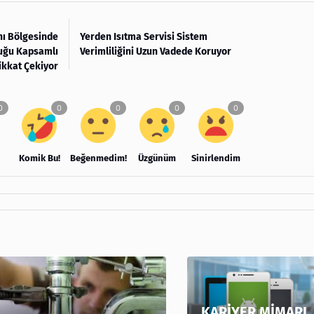
nı Bölgesinde
Yerden Isıtma Servisi Sistem
uğu Kapsamlı
Verimliliğini Uzun Vadede Koruyor
ikkat Çekiyor
Komik Bu!
Beğenmedim!
Üzgünüm
Sinirlendim
KARİYER MİMARI