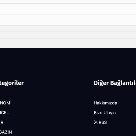
tegoriler
Diğer Bağlantıl
ONOMİ
Hakkımızda
NCEL
Bize Ulaşın
OR
RSS
GAZİN