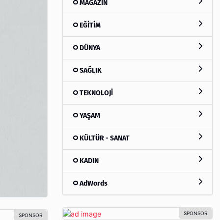
MAGAZİN
EĞİTİM
DÜNYA
SAĞLIK
TEKNOLOJİ
YAŞAM
KÜLTÜR - SANAT
KADIN
AdWords