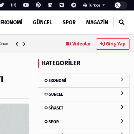
Türkçe
EKONOMİ
GÜNCEL
SPOR
MAGAZİN
Videolar
Giriş Yap
4 gün önce
KATEGORILER
ı
EKONOMİ
GÜNCEL
SİYASET
SPOR