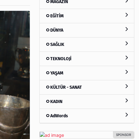
MAGAZİN
EĞİTİM
DÜNYA
SAĞLIK
TEKNOLOJİ
YAŞAM
KÜLTÜR - SANAT
KADIN
AdWords