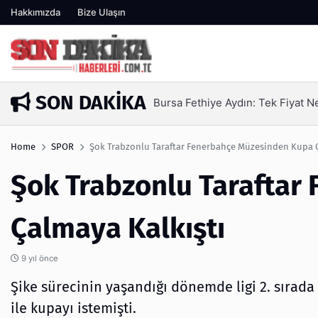
Hakkımızda
Bize Ulaşın
SON DAKIKA
SEO Hizmeti Alırken Kandırılmam
3 gün önce
Home
SPOR
Şok Trabzonlu Taraftar Fenerbahçe Müzesinden Kupa Ç
Şok Trabzonlu Taraftar
Çalmaya Kalkıştı
9 yıl önce
Şike sürecinin yaşandığı dönemde ligi 2. sırad
ile kupayı istemişti.