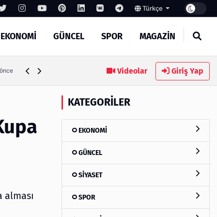
Türkçe
EKONOMİ
GÜNCEL
SPOR
MAGAZİN
Videolar
Giriş Yap
 önce
KATEGORILER
Kupa
EKONOMİ
GÜNCEL
SİYASET
a alması
SPOR