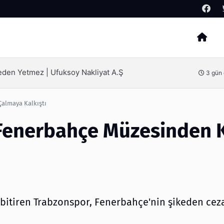
Arama
ak İçin Bilinmesi Gerekenler
4 gün
almaya Kalkıştı
 Fenerbahçe Müzesinden 
a bitiren Trabzonspor, Fenerbahçe'nin şikeden cez