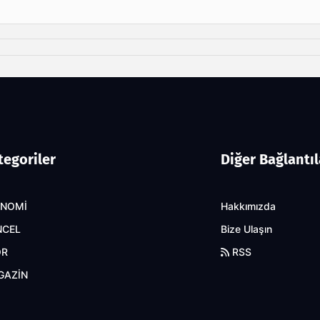
tegoriler
Diğer Bağlantıl
ONOMİ
Hakkımızda
NCEL
Bize Ulaşın
OR
RSS
GAZİN