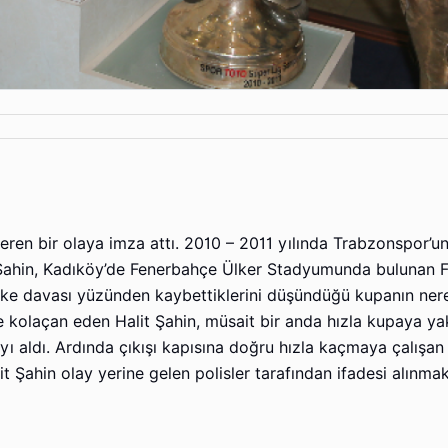
veren bir olaya imza attı. 2010 – 2011 yılında Trabzonspor’u
t Şahin, Kadıköy’de Fenerbahçe Ülker Stadyumunda bulunan 
ike davası yüzünden kaybettiklerini düşündüğü kupanın ner
e kolaçan eden Halit Şahin, müsait bir anda hızla kupaya ya
 aldı. Ardında çıkışı kapısına doğru hızla kaçmaya çalışan H
t Şahin olay yerine gelen polisler tarafından ifadesi alınma
ı