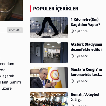
POPÜLER İÇERIKLER
1 Kilometre(Km)
Kaç Adım Yapar?
7 yıl önce
Atatürk Stadyumu
dezenfekte edildi
6 yıl önce
n
Fenerium
Mustafa Cengiz'in
ede
koronavirüs test
klaşarak
sonucu açıklandı
6 yıl önce
alit Şahin’i
k üzere
Denizli, Voleybol
2. Lig
müsabakalarına