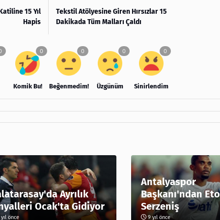
tiline 15 Yıl
Tekstil Atölyesine Giren Hırsızlar 15
Hapis
Dakikada Tüm Malları Çaldı
Komik Bu!
Beğenmedim!
Üzgünüm
Sinirlendim
Antalyaspor
latarasay'da Ayrılık
Başkanı'ndan Eto
nyalleri Ocak'ta Gidiyor
Serzeniş
yıl önce
9 yıl önce