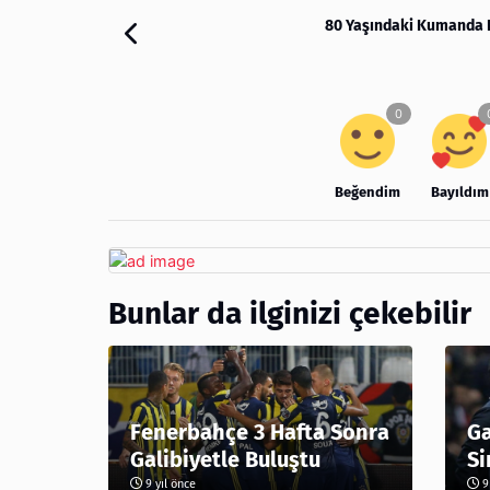
80 Yaşındaki Kumanda Ka
Beğendim
Bayıldım
Bunlar da ilginizi çekebilir
Fenerbahçe 3 Hafta Sonra
Ga
Galibiyetle Buluştu
Si
9 yıl önce
9 