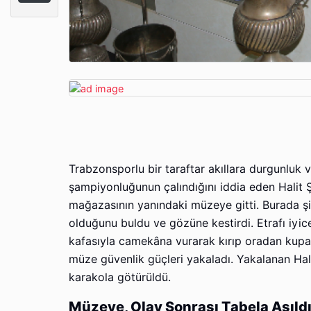
Trabzonsporlu bir taraftar akıllara durgunluk 
şampiyonluğunun çalındığını iddia eden Hali
mağazasının yanındaki müzeye gitti. Burada ş
olduğunu buldu ve gözüne kestirdi. Etrafı iyic
kafasıyla camekâna vurarak kırıp oradan kupayı
müze güvenlik güçleri yakaladı. Yakalanan Hali
karakola götürüldü.
Müzeye, Olay Sonrası Tabela Asıld