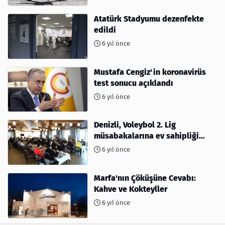
Atatürk Stadyumu dezenfekte
edildi
6 yıl önce
Mustafa Cengiz'in koronavirüs
test sonucu açıklandı
6 yıl önce
Denizli, Voleybol 2. Lig
müsabakalarına ev sahipliği
yapıyor
6 yıl önce
Marfa'nın Çöküşüne Cevabı:
Kahve ve Kokteyller
6 yıl önce