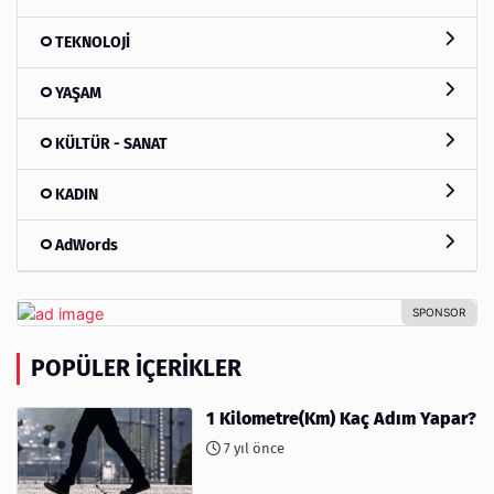
TEKNOLOJİ
YAŞAM
KÜLTÜR - SANAT
KADIN
AdWords
POPÜLER İÇERIKLER
1 Kilometre(Km) Kaç Adım Yapar?
7 yıl önce