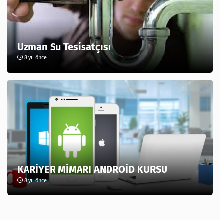
Uzman Su Tesisatçısı
8 yıl önce
KARİYER MİMARI ANDROİD KURSU
8 yıl önce