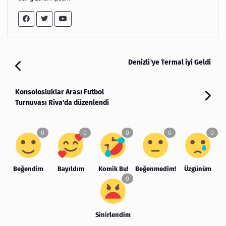
Denizli'ye Termal iyi Geldi
Konsolosluklar Arası Futbol
Turnuvası Riva'da düzenlendi
Beğendim
Bayıldım
Komik Bu!
Beğenmedim!
Üzgünüm
Sinirlendim