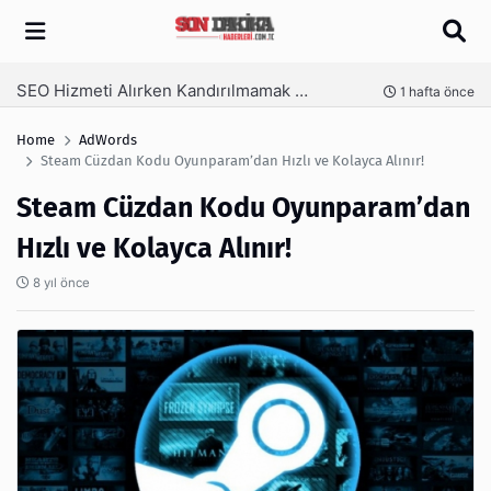
Arama
SEO Hizmeti Alırken Kandırılmamak İçin Bilinmesi Gerekenler
nce
1 hafta önce
Home
AdWords
Steam Cüzdan Kodu Oyunparam’dan Hızlı ve Kolayca Alınır!
Steam Cüzdan Kodu Oyunparam’dan
Hızlı ve Kolayca Alınır!
8 yıl önce