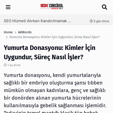
Arama
SEO Hizmeti Alırken Kandırılmamak İçin Bilinmesi Gerekenler
nce
5 gün önce
Home
AdWords
Yumurta Donasyonu: Kimler İçin Uygundur, Süreç Nasıl İşler?
Yumurta Donasyonu: Kimler İçin
Uygundur, Süreç Nasıl İşler?
1 ay önce
Yumurta donasyonu, kendi yumurtalarıyla
sağlıklı bir embriyo oluşturma şansı tıbben
mümkün olmayan kadınlara, genç ve sağlıklı
bir donörden alınan yumurta hücrelerinin
kullanılmasıyla gebelik sağlanması işlemidir.