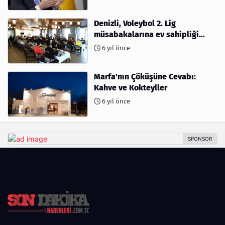
Denizli, Voleybol 2. Lig
müsabakalarına ev sahipliği
yapıyor
6 yıl önce
Marfa'nın Çöküşüne Cevabı:
Kahve ve Kokteyller
6 yıl önce