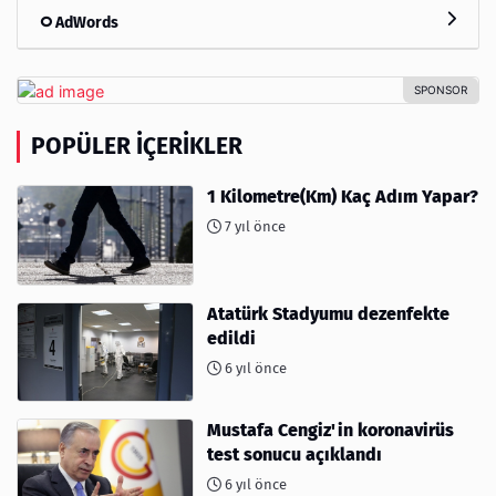
AdWords
POPÜLER İÇERIKLER
1 Kilometre(Km) Kaç Adım Yapar?
7 yıl önce
Atatürk Stadyumu dezenfekte
edildi
6 yıl önce
Mustafa Cengiz'in koronavirüs
test sonucu açıklandı
6 yıl önce