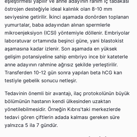
eşleştirmesi yapılır ve anne adayının rahim iç tabakası
östrojen desteğiyle ideal kalınlık olan 8-10 mm
seviyesine getirilir. İkinci aşamada donörden toplanan
yumurtalar, baba adayından alınan spermlerle
mikroenjeksiyon (ICSI) yöntemiyle döllenir. Embriyolar
laboratuvar ortamında beşinci güne, yani blastokist
aşamasına kadar izlenir. Son aşamada en yüksek
gelişim potansiyeline sahip embriyo ince bir kateterle
anne adayının rahmine ağrısız şekilde yerleştirilir.
Transferden 10-12 gün sonra yapılan beta hCG kan
testiyle gebelik sonucu netleşir.
Tedavinin önemli bir avantajı, ilaç protokolünün büyük
bölümünün hastanın kendi ülkesinden uzaktan
yönetilebilmesidir. Örneğin Kıbrıs'taki merkezlerde
tedavi gören çiftlerin adada kalması gereken süre
yalnızca 5 ila 7 gündür.