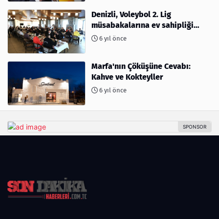
Denizli, Voleybol 2. Lig
müsabakalarına ev sahipliği
yapıyor
6 yıl önce
Marfa'nın Çöküşüne Cevabı:
Kahve ve Kokteyller
6 yıl önce