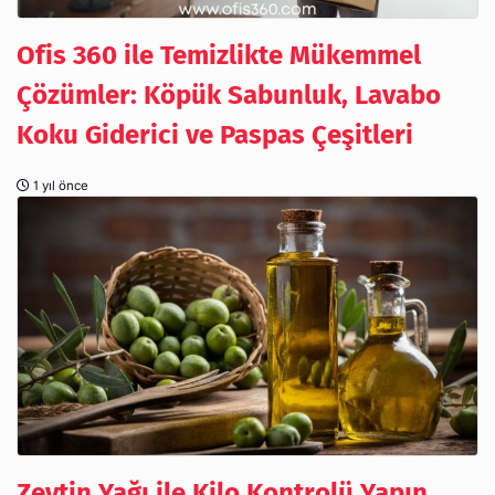
Ofis 360 ile Temizlikte Mükemmel
Çözümler: Köpük Sabunluk, Lavabo
Koku Giderici ve Paspas Çeşitleri
1 yıl önce
Zeytin Yağı ile Kilo Kontrolü Yapın