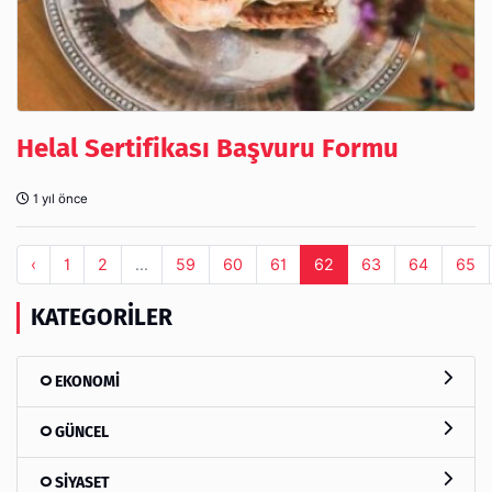
Helal Sertifikası Başvuru Formu
1 yıl önce
‹
1
2
...
59
60
61
62
63
64
65
KATEGORILER
EKONOMİ
GÜNCEL
SİYASET