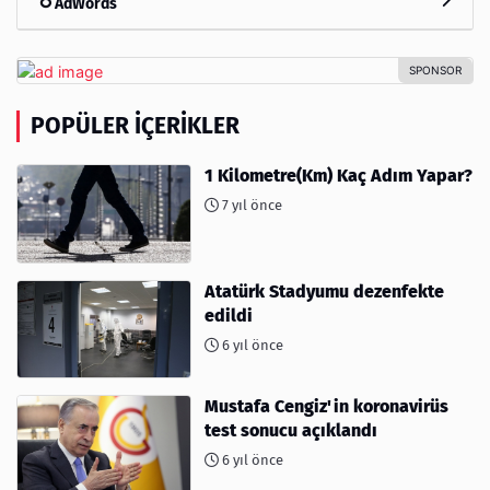
AdWords
POPÜLER İÇERIKLER
1 Kilometre(Km) Kaç Adım Yapar?
7 yıl önce
Atatürk Stadyumu dezenfekte
edildi
6 yıl önce
Mustafa Cengiz'in koronavirüs
test sonucu açıklandı
6 yıl önce