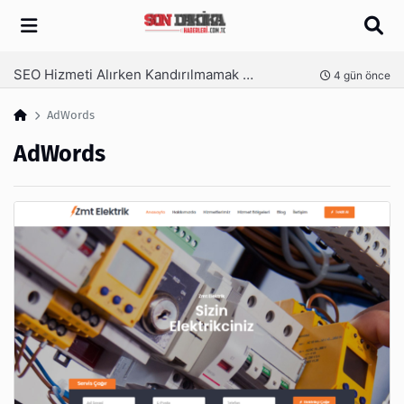
Arama
SEO Hizmeti Alırken Kandırılmamak İçin Bilinmesi Gerekenler
nce
4 gün önce
AdWords
AdWords