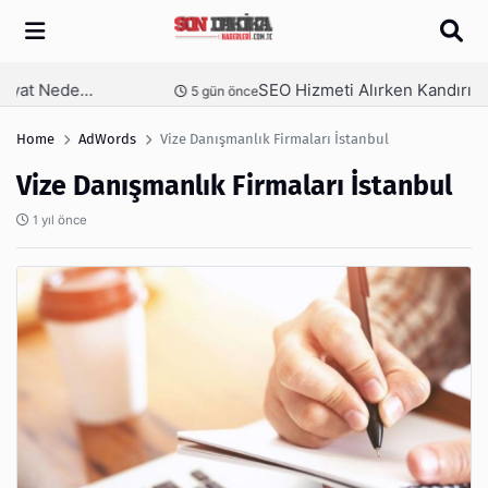
Arama
SEO Hizmeti Alırken Kandırılmamak İçin Bilinmesi Gerekenler
nce
6 gün önce
Home
AdWords
Vize Danışmanlık Firmaları İstanbul
Vize Danışmanlık Firmaları İstanbul
1 yıl önce