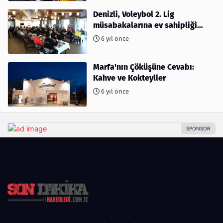
Denizli, Voleybol 2. Lig
müsabakalarına ev sahipliği
yapıyor
6 yıl önce
Marfa'nın Çöküşüne Cevabı:
Kahve ve Kokteyller
6 yıl önce