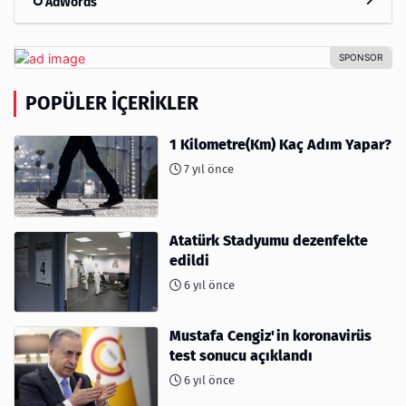
AdWords
POPÜLER İÇERIKLER
1 Kilometre(Km) Kaç Adım Yapar?
7 yıl önce
Atatürk Stadyumu dezenfekte
edildi
6 yıl önce
Mustafa Cengiz'in koronavirüs
test sonucu açıklandı
6 yıl önce