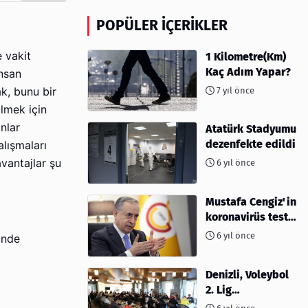
POPÜLER İÇERIKLER
e vakit
1 Kilometre(Km)
Kaç Adım Yapar?
insan
7 yıl önce
ak, bunu bir
ilmek için
anlar
Atatürk Stadyumu
dezenfekte edildi
alışmaları
vantajlar şu
6 yıl önce
Mustafa Cengiz'in
koronavirüs test
sonucu açıklandı
6 yıl önce
ünde
Denizli, Voleybol
2. Lig
müsabakalarına