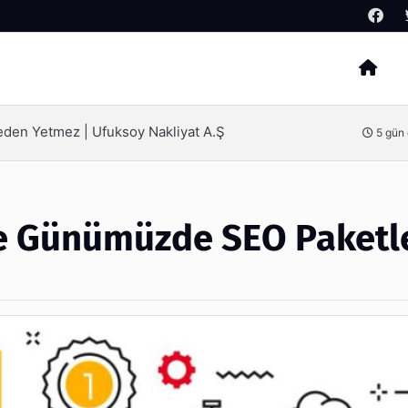
Arama
ılmamak İçin Bilinmesi Gerekenler
ve Günümüzde SEO Paketl