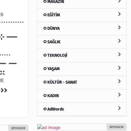
MAGAZİN
EĞİTİM
DÜNYA
SAĞLIK
TEKNOLOJİ
YAŞAM
KÜLTÜR - SANAT
KADIN
AdWords