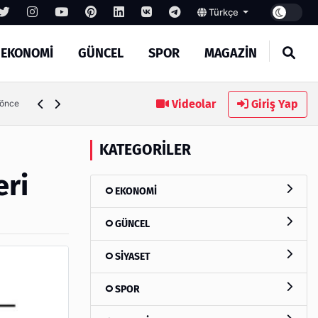
Türkçe
EKONOMİ
GÜNCEL
SPOR
MAGAZİN
Videolar
Giriş Yap
6 gün önce
KATEGORILER
eri
EKONOMİ
GÜNCEL
SİYASET
SPOR