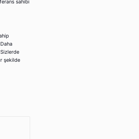
ferans sahibi
ahip
. Daha
 Sizlerde
r şekilde