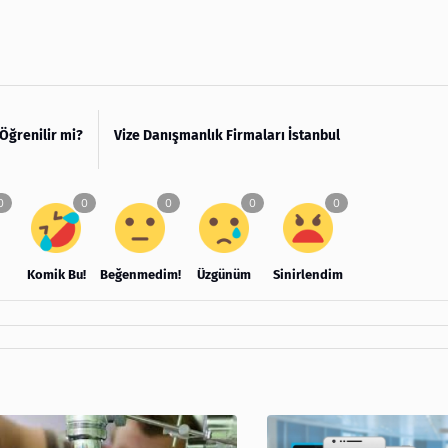
Öğrenilir mi?
Vize Danışmanlık Firmaları İstanbul
Komik Bu!
Beğenmedim!
Üzgünüm
Sinirlendim