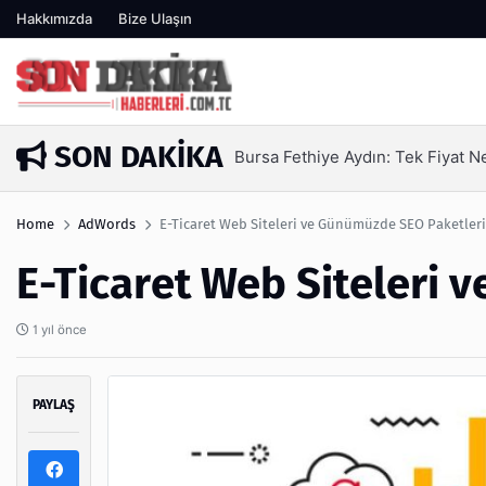
Hakkımızda
Bize Ulaşın
SON DAKIKA
 A.Ş
SEO Hizmeti Alırken Kandır
5 gün önce
Home
AdWords
E-Ticaret Web Siteleri ve Günümüzde SEO Paketleri
E-Ticaret Web Siteleri 
1 yıl önce
PAYLAŞ