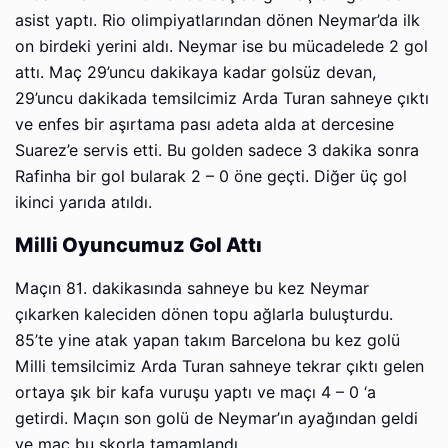
asist yaptı. Rio olimpiyatlarından dönen Neymar’da ilk
on birdeki yerini aldı. Neymar ise bu mücadelede 2 gol
attı. Maç 29’uncu dakikaya kadar golsüz devan,
29’uncu dakikada temsilcimiz Arda Turan sahneye çıktı
ve enfes bir aşırtama pası adeta alda at dercesine
Suarez’e servis etti. Bu golden sadece 3 dakika sonra
Rafinha bir gol bularak 2 – 0 öne geçti. Diğer üç gol
ikinci yarıda atıldı.
Milli Oyuncumuz Gol Attı
Maçın 81. dakikasında sahneye bu kez Neymar
çıkarken kaleciden dönen topu ağlarla buluşturdu.
85’te yine atak yapan takım Barcelona bu kez golü
Milli temsilcimiz Arda Turan sahneye tekrar çıktı gelen
ortaya şık bir kafa vuruşu yaptı ve maçı 4 – 0 ‘a
getirdi. Maçın son golü de Neymar’ın ayağından geldi
ve maç bu skorla tamamlandı.