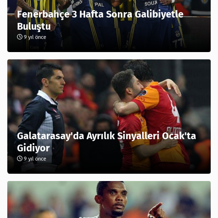
Fenerbahçe 3 Hafta Sonra Galibiyetle
Buluştu
9 yıl önce
Galatarasay'da Ayrılık Sinyalleri Ocak'ta
Gidiyor
9 yıl önce