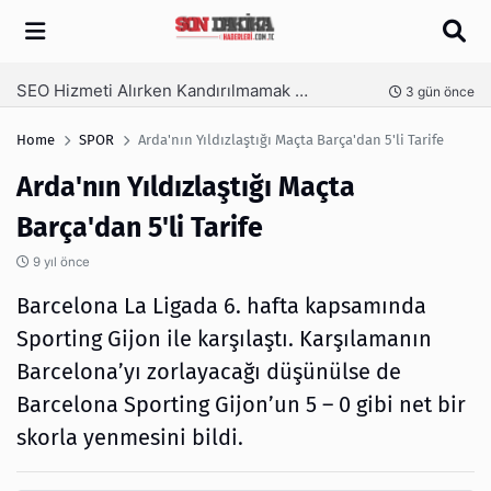
Arama
İzmir Tente ve İzmir Pergola Sistemleri ile Açık Alanlarınızı Dört Mevsim Kullanın
nce
5 gün önce
Home
SPOR
Arda'nın Yıldızlaştığı Maçta Barça'dan 5'li Tarife
Arda'nın Yıldızlaştığı Maçta
Barça'dan 5'li Tarife
9 yıl önce
Barcelona La Ligada 6. hafta kapsamında
Sporting Gijon ile karşılaştı. Karşılamanın
Barcelona’yı zorlayacağı düşünülse de
Barcelona Sporting Gijon’un 5 – 0 gibi net bir
skorla yenmesini bildi.