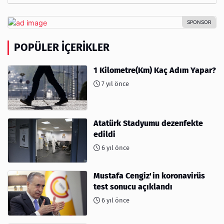
POPÜLER İÇERIKLER
1 Kilometre(Km) Kaç Adım Yapar?
7 yıl önce
Atatürk Stadyumu dezenfekte
edildi
6 yıl önce
Mustafa Cengiz'in koronavirüs
test sonucu açıklandı
6 yıl önce