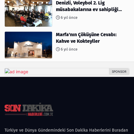
Denizli, Voleybol 2. Lig
müsabakalarına ev sahipliği
yapıyor
6 yıl önce
Marfa'nın Çöküşüne Cevabı:
Kahve ve Kokteyller
6 yıl önce
Türkiye ve Dünya Gündemindeki Son Dakika Haberlerini Buradan