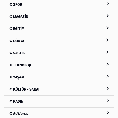
SPOR
MAGAZİN
EĞİTİM
DÜNYA
SAĞLIK
TEKNOLOJİ
YAŞAM
KÜLTÜR - SANAT
KADIN
AdWords